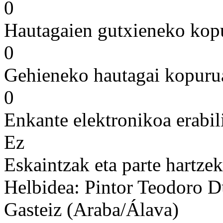
0
Hautagaien gutxieneko kop
0
Gehieneko hautagai kopuru
0
Enkante elektronikoa erabil
Ez
Eskaintzak eta parte hartze
Helbidea: Pintor Teodoro D
Gasteiz (Araba/Álava)