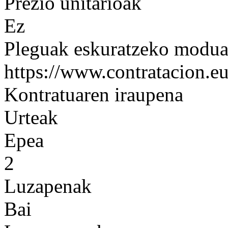
Prezio unitarioak
Ez
Pleguak eskuratzeko modu
https://www.contratacion.eu
Kontratuaren iraupena
Urteak
Epea
2
Luzapenak
Bai