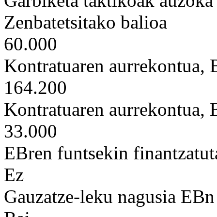
Garbiketa taktikoak auzoka
Zenbatetsitako balioa
60.000
Kontratuaren aurrekontua,
164.200
Kontratuaren aurrekontua,
33.000
EBren funtsekin finantzatut
Ez
Gauzatze-leku nagusia EBn