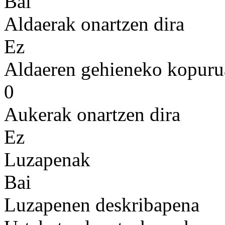
Bai
Aldaerak onartzen dira
Ez
Aldaeren gehieneko kopuru
0
Aukerak onartzen dira
Ez
Luzapenak
Bai
Luzapenen deskribapena