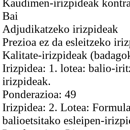
Kaudimen-irizpideak kontrat
Bai
Adjudikatzeko irizpideak
Prezioa ez da esleitzeko iri
Kalitate-irizpideak (badago
Irizpidea: 1. lotea: balio-ir
irizpideak.
Ponderazioa: 49
Irizpidea: 2. Lotea: Formul
balioetsitako esleipen-irizp