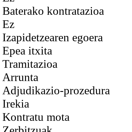
Baterako kontratazioa
Ez
Izapidetzearen egoera
Epea itxita
Tramitazioa
Arrunta
Adjudikazio-prozedura
Irekia
Kontratu mota
Zerbitzuak