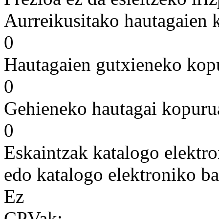
Aurreikusitako hautagaien 
0
Hautagaien gutxieneko kop
0
Gehieneko hautagai kopuru
0
Eskaintzak katalogo elektro
edo katalogo elektroniko ba
Ez
CPVak: