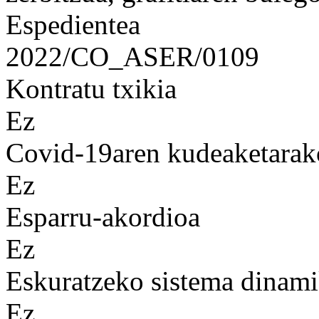
Espedientea
2022/CO_ASER/0109
Kontratu txikia
Ez
Covid-19aren kudeaketarak
Ez
Esparru-akordioa
Ez
Eskuratzeko sistema dinam
Ez