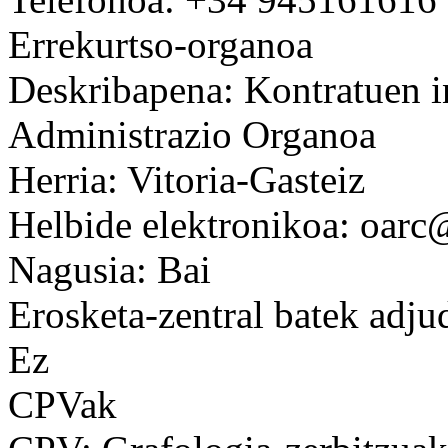
Errekurtso-organoa
Deskribapena: Kontratuen 
Administrazio Organoa
Herria: Vitoria-Gasteiz
Helbide elektronikoa: oarc
Nagusia: Bai
Erosketa-zentral batek adju
Ez
CPVak