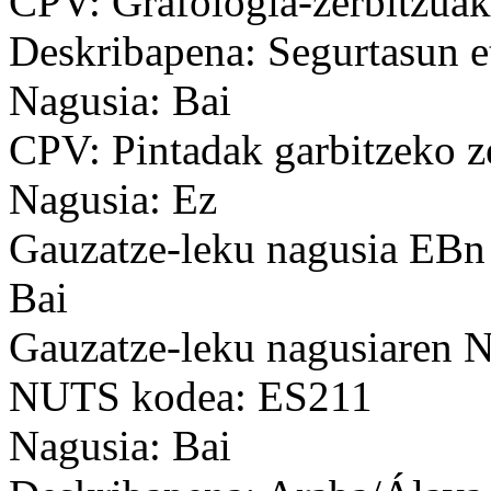
CPV: Grafologia-zerbitzuak
Deskribapena: Segurtasun et
Nagusia: Bai
CPV: Pintadak garbitzeko z
Nagusia: Ez
Gauzatze-leku nagusia EBn
Bai
Gauzatze-leku nagusiaren
NUTS kodea: ES211
Nagusia: Bai