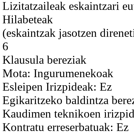
Lizitatzaileak eskaintzari e
Hilabeteak
(eskaintzak jasotzen direnet
6
Klausula bereziak
Mota: Ingurumenekoak
Esleipen Irizpideak: Ez
Egikaritzeko baldintza bere
Kaudimen teknikoen irizpid
Kontratu erreserbatuak: Ez