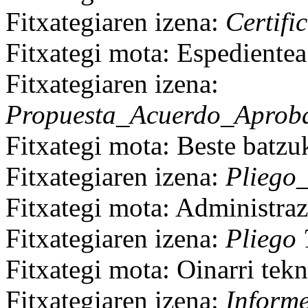
Fitxategiaren izena:
Certifi
Fitxategi mota: Espedientea
Fitxategiaren izena:
Propuesta_Acuerdo_Aproba
Fitxategi mota: Beste batzu
Fitxategiaren izena:
Pliego_
Fitxategi mota: Administrazi
Fitxategiaren izena:
Pliego 
Fitxategi mota: Oinarri tekn
Fitxategiaren izena:
Informe