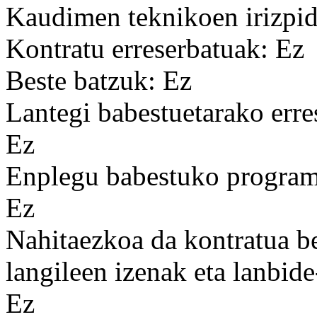
Kaudimen teknikoen irizpid
Kontratu erreserbatuak: Ez
Beste batzuk: Ez
Lantegi babestuetarako erre
Ez
Enplegu babestuko programa
Ez
Nahitaezkoa da kontratua b
langileen izenak eta lanbid
Ez