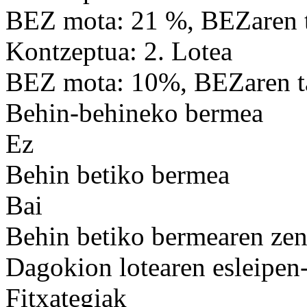
BEZ mota: 21 %, BEZaren t
Kontzeptua: 2. Lotea
BEZ mota: 10%, BEZaren ta
Behin-behineko bermea
Ez
Behin betiko bermea
Bai
Behin betiko bermearen ze
Dagokion lotearen esleipen
Fitxategiak