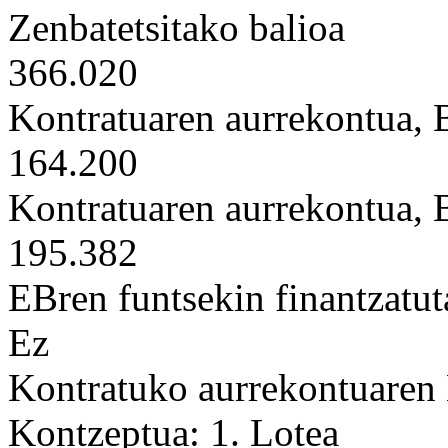
Zenbatetsitako balioa
366.020
Kontratuaren aurrekontua,
164.200
Kontratuaren aurrekontua,
195.382
EBren funtsekin finantzatut
Ez
Kontratuko aurrekontuaren
Kontzeptua: 1. Lotea