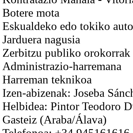
Botere mota
Eskualdeko edo tokiko auto
Jarduera nagusia
Zerbitzu publiko orokorrak
Administrazio-harremana
Harreman teknikoa
Izen-abizenak: Joseba Sánc
Helbidea: Pintor Teodoro D
Gasteiz (Araba/Álava)
Telefonoa: +34 945161616