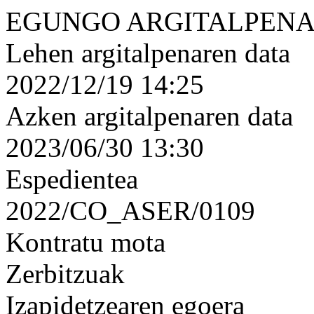
EGUNGO ARGITALPENA
Lehen argitalpenaren data
2022/12/19 14:25
Azken argitalpenaren data
2023/06/30 13:30
Espedientea
2022/CO_ASER/0109
Kontratu mota
Zerbitzuak
Izapidetzearen egoera