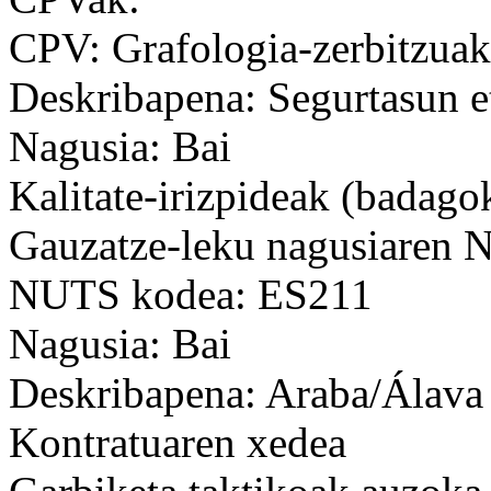
CPV: Grafologia-zerbitzuak
Deskribapena: Segurtasun et
Nagusia: Bai
Kalitate-irizpideak (badago
Gauzatze-leku nagusiaren
NUTS kodea: ES211
Nagusia: Bai
Deskribapena: Araba/Álava
Kontratuaren xedea