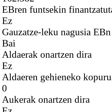
EBren funtsekin finantzatut
Ez
Gauzatze-leku nagusia EBn
Bai
Aldaerak onartzen dira
Ez
Aldaeren gehieneko kopuru
0
Aukerak onartzen dira
Ez