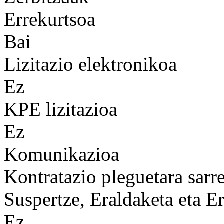
Errekurtsoa
Bai
Lizitazio elektronikoa
Ez
KPE lizitazioa
Ez
Komunikazioa
Kontratazio pleguetara sarre
Suspertze, Eraldaketa eta Er
Ez