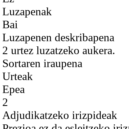
Luzapenak
Bai
Luzapenen deskribapena
2 urtez luzatzeko aukera.
Sortaren iraupena
Urteak
Epea
2
Adjudikatzeko irizpideak
Prezioa ez da esleitzeko iri