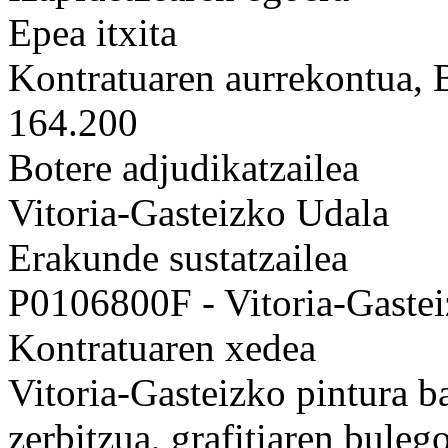
Epea itxita
Kontratuaren aurrekontua,
164.200
Botere adjudikatzailea
Vitoria-Gasteizko Udala
Erakunde sustatzailea
P0106800F - Vitoria-Gaste
Kontratuaren xedea
Vitoria-Gasteizko pintura b
zerbitzua, grafitiaren bulego