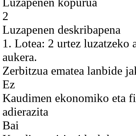
Luzapenen kopurua
2
Luzapenen deskribapena
1. Lotea: 2 urtez luzatzeko 
aukera.
Zerbitzua ematea lanbide ja
Ez
Kaudimen ekonomiko eta fin
adierazita
Bai