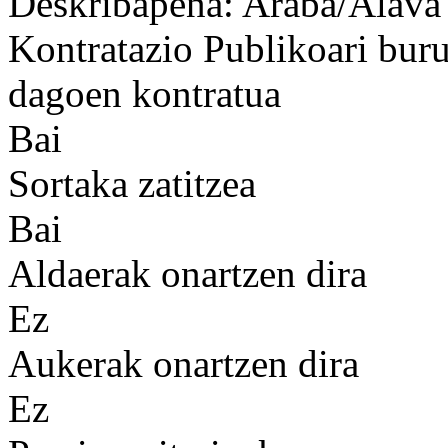
Deskribapena: Araba/Álava
Kontratazio Publikoari bur
dagoen kontratua
Bai
Sortaka zatitzea
Bai
Aldaerak onartzen dira
Ez
Aukerak onartzen dira
Ez