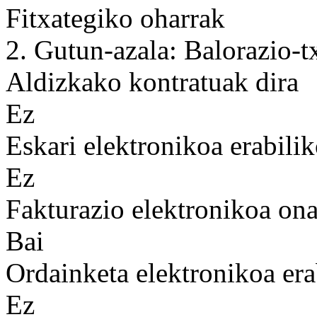
Fitxategiko oharrak
2. Gutun-azala: Balorazio-t
Aldizkako kontratuak dira
Ez
Eskari elektronikoa erabilik
Ez
Fakturazio elektronikoa on
Bai
Ordainketa elektronikoa era
Ez