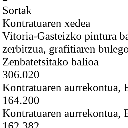
Sortak
Kontratuaren xedea
Vitoria-Gasteizko pintura b
zerbitzua, grafitiaren bulego
Zenbatetsitako balioa
306.020
Kontratuaren aurrekontua,
164.200
Kontratuaren aurrekontua,
162.382