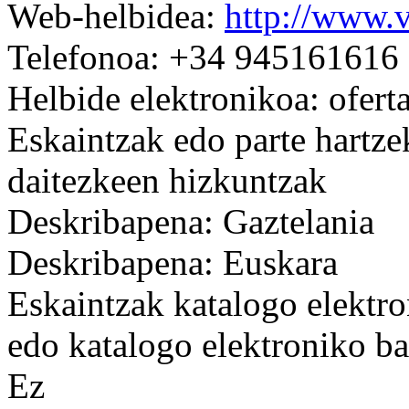
Web-helbidea:
http://www.v
Telefonoa: +34 945161616
Helbide elektronikoa: ofert
Eskaintzak edo parte hartze
daitezkeen hizkuntzak
Deskribapena: Gaztelania
Deskribapena: Euskara
Eskaintzak katalogo elektro
edo katalogo elektroniko ba
Ez