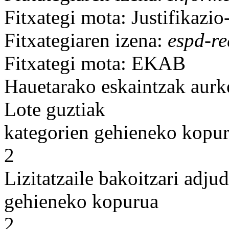
Fitxategi mota: Justifikazi
Fitxategiaren izena:
espd-re
Fitxategi mota: EKAB
Hauetarako eskaintzak aurk
Lote guztiak
kategorien gehieneko kopu
2
Lizitatzaile bakoitzari adju
gehieneko kopurua
2