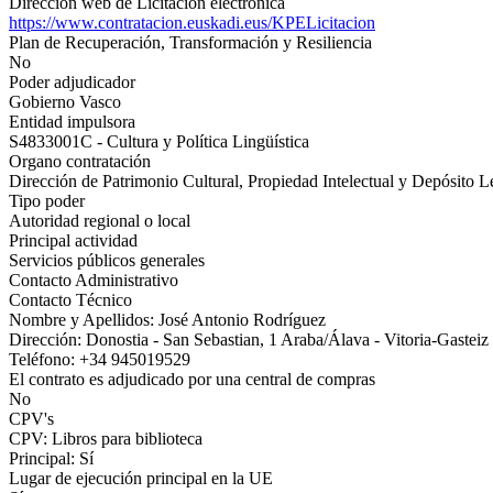
Dirección web de Licitación electrónica
https://www.contratacion.euskadi.eus/KPELicitacion
Plan de Recuperación, Transformación y Resiliencia
No
Poder adjudicador
Gobierno Vasco
Entidad impulsora
S4833001C - Cultura y Política Lingüística
Organo contratación
Dirección de Patrimonio Cultural, Propiedad Intelectual y Depósito L
Tipo poder
Autoridad regional o local
Principal actividad
Servicios públicos generales
Contacto Administrativo
Contacto Técnico
Nombre y Apellidos: José Antonio Rodríguez
Dirección: Donostia - San Sebastian, 1 Araba/Álava - Vitoria-Gastei
Teléfono: +34 945019529
El contrato es adjudicado por una central de compras
No
CPV's
CPV: Libros para biblioteca
Principal: Sí
Lugar de ejecución principal en la UE