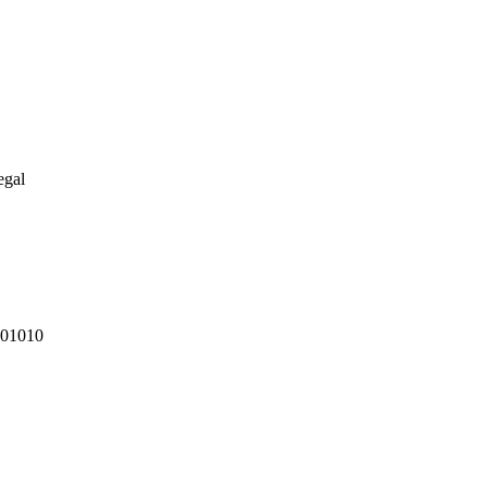
egal
z 01010