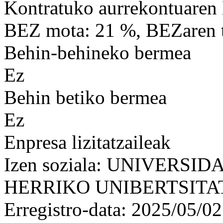
Kontratuko aurrekontuaren
BEZ mota: 21 %, BEZaren t
Behin-behineko bermea
Ez
Behin betiko bermea
Ez
Enpresa lizitatzaileak
Izen soziala: UNIVERS
HERRIKO UNIBERTSITA
Erregistro-data: 2025/05/02