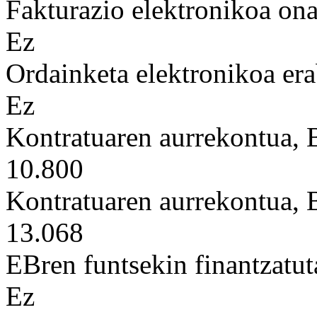
Fakturazio elektronikoa on
Ez
Ordainketa elektronikoa era
Ez
Kontratuaren aurrekontua,
10.800
Kontratuaren aurrekontua,
13.068
EBren funtsekin finantzatut
Ez