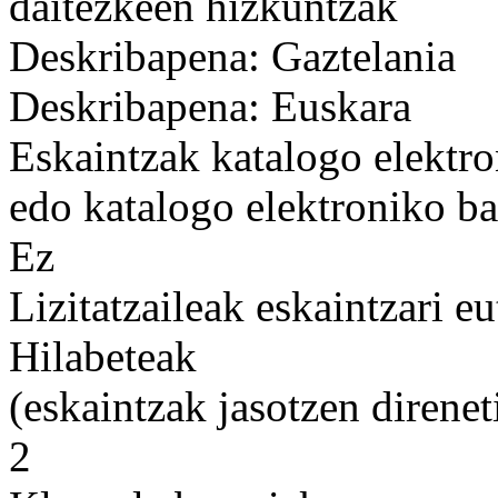
daitezkeen hizkuntzak
Deskribapena: Gaztelania
Deskribapena: Euskara
Eskaintzak katalogo elektro
edo katalogo elektroniko ba
Ez
Lizitatzaileak eskaintzari e
Hilabeteak
(eskaintzak jasotzen direnet
2