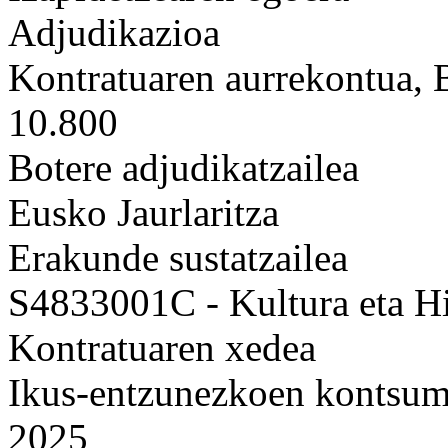
Adjudikazioa
Kontratuaren aurrekontua,
10.800
Botere adjudikatzailea
Eusko Jaurlaritza
Erakunde sustatzailea
S4833001C - Kultura eta Hi
Kontratuaren xedea
Ikus-entzunezkoen kontsumo
2025