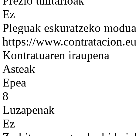
Prezio unitarioak
Ez
Pleguak eskuratzeko modu
https://www.contratacion.eu
Kontratuaren iraupena
Asteak
Epea
8
Luzapenak
Ez