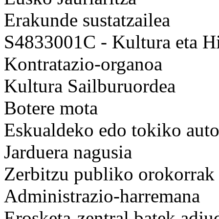
Erakunde sustatzailea
S4833001C - Kultura eta Hi
Kontratazio-organoa
Kultura Sailburuordea
Botere mota
Eskualdeko edo tokiko auto
Jarduera nagusia
Zerbitzu publiko orokorrak
Administrazio-harremana
Erosketa-zentral batek adju