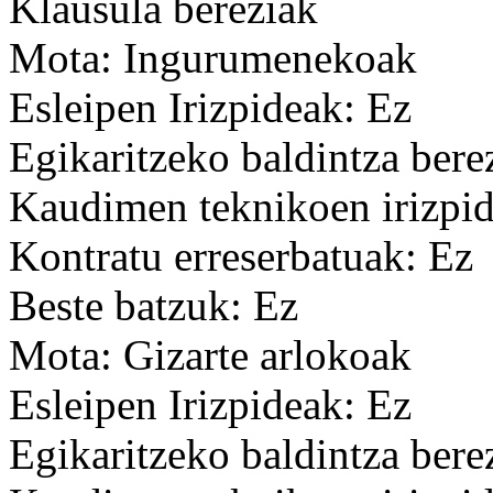
Klausula bereziak
Mota: Ingurumenekoak
Esleipen Irizpideak: Ez
Egikaritzeko baldintza bere
Kaudimen teknikoen irizpid
Kontratu erreserbatuak: Ez
Beste batzuk: Ez
Mota: Gizarte arlokoak
Esleipen Irizpideak: Ez
Egikaritzeko baldintza bere