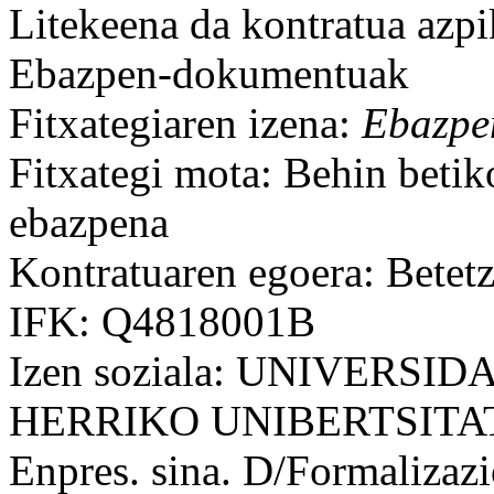
Litekeena da kontratua azpi
Ebazpen-dokumentuak
Fitxategiaren izena:
Ebazpen
Fitxategi mota: Behin betik
ebazpena
Kontratuaren egoera: Betet
IFK: Q4818001B
Izen soziala: UNIVERS
HERRIKO UNIBERTSITA
Enpres. sina. D/Formalizaz