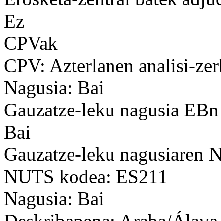
Ez
CPVak
CPV: Azterlanen analisi-zer
Nagusia: Bai
Gauzatze-leku nagusia EBn
Bai
Gauzatze-leku nagusiaren
NUTS kodea: ES211
Nagusia: Bai
Deskribapena: Araba/Álava