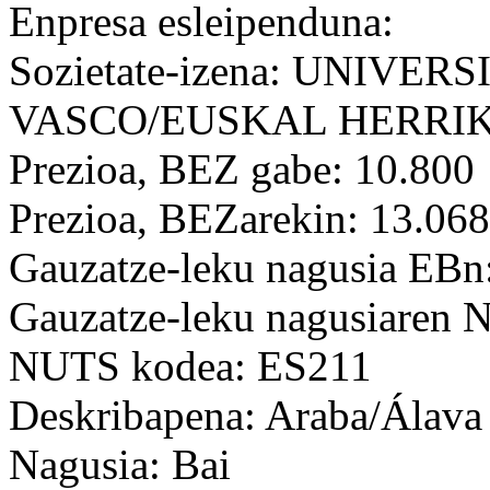
Enpresa esleipenduna:
Sozietate-izena: UNIVER
VASCO/EUSKAL HERRIK
Prezioa, BEZ gabe: 10.800
Prezioa, BEZarekin: 13.068
Gauzatze-leku nagusia EBn
Gauzatze-leku nagusiaren
NUTS kodea: ES211
Deskribapena: Araba/Álava
Nagusia: Bai