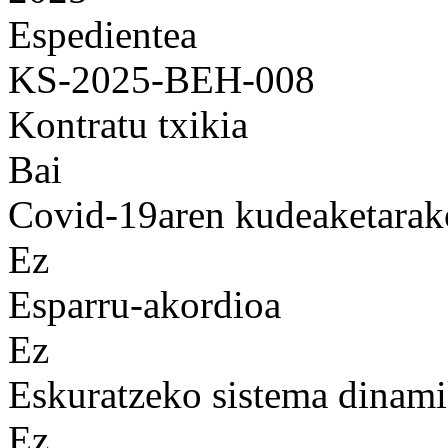
Espedientea
KS-2025-BEH-008
Kontratu txikia
Bai
Covid-19aren kudeaketarak
Ez
Esparru-akordioa
Ez
Eskuratzeko sistema dinam
Ez