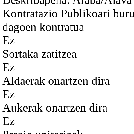
Kontratazio Publikoari bur
dagoen kontratua
Ez
Sortaka zatitzea
Ez
Aldaerak onartzen dira
Ez
Aukerak onartzen dira
Ez