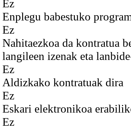
Ez
Enplegu babestuko programa
Ez
Nahitaezkoa da kontratua b
langileen izenak eta lanbid
Ez
Aldizkako kontratuak dira
Ez
Eskari elektronikoa erabilik
Ez