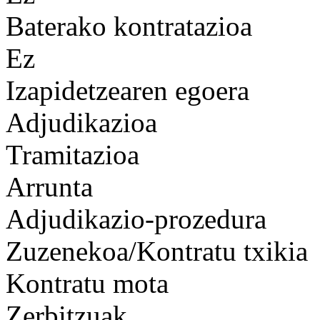
Baterako kontratazioa
Ez
Izapidetzearen egoera
Adjudikazioa
Tramitazioa
Arrunta
Adjudikazio-prozedura
Zuzenekoa/Kontratu txikia
Kontratu mota
Zerbitzuak