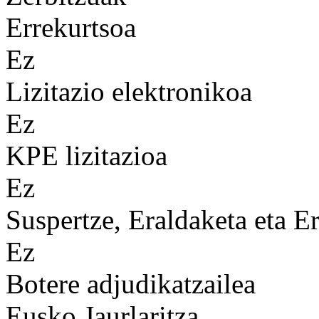
Errekurtsoa
Ez
Lizitazio elektronikoa
Ez
KPE lizitazioa
Ez
Suspertze, Eraldaketa eta Er
Ez
Botere adjudikatzailea
Eusko Jaurlaritza