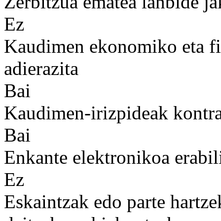
Zerbitzua ematea lanbide ja
Ez
Kaudimen ekonomiko eta fin
adierazita
Bai
Kaudimen-irizpideak kontrat
Bai
Enkante elektronikoa erabil
Ez
Eskaintzak edo parte hartze