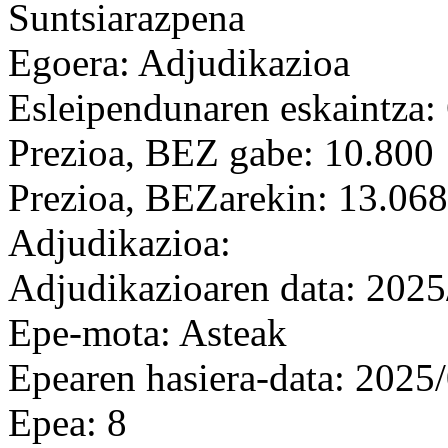
Suntsiarazpena
Egoera: Adjudikazioa
Esleipendunaren eskaintza: 
Prezioa, BEZ gabe: 10.800
Prezioa, BEZarekin: 13.068
Adjudikazioa:
Adjudikazioaren data: 2025
Epe-mota: Asteak
Epearen hasiera-data: 2025
Epea: 8