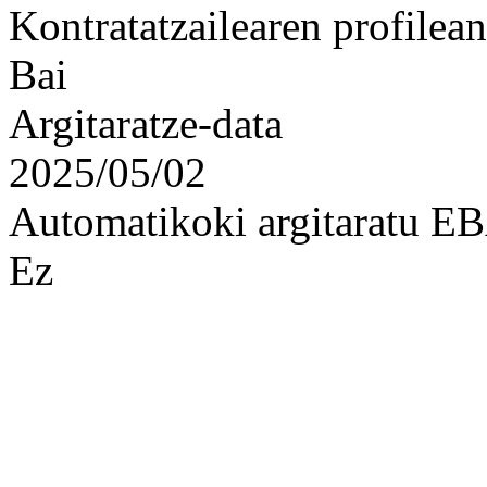
Kontratatzailearen profilean
Bai
Argitaratze-data
2025/05/02
Automatikoki argitaratu 
Ez