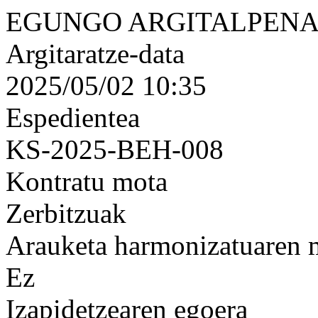
EGUNGO ARGITALPENA
Argitaratze-data
2025/05/02 10:35
Espedientea
KS-2025-BEH-008
Kontratu mota
Zerbitzuak
Arauketa harmonizatuaren
Ez
Izapidetzearen egoera