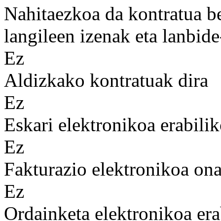
Nahitaezkoa da kontratua b
langileen izenak eta lanbid
Ez
Aldizkako kontratuak dira
Ez
Eskari elektronikoa erabilik
Ez
Fakturazio elektronikoa on
Ez
Ordainketa elektronikoa era