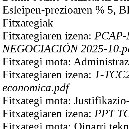
Esleipen-prezioaren % 5, B
Fitxategiak
Fitxategiaren izena:
PCAP-N
NEGOCIACIÓN 2025-10.p
Fitxategi mota: Administrazi
Fitxategiaren izena:
1-TCC2
economica.pdf
Fitxategi mota: Justifikazi
Fitxategiaren izena:
PPT TC
Fitxategi mota: Oinarri tekn