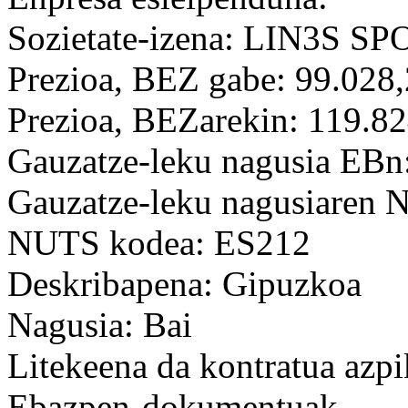
Sozietate-izena: LIN3S 
Prezioa, BEZ gabe: 99.028
Prezioa, BEZarekin: 119.8
Gauzatze-leku nagusia EBn
Gauzatze-leku nagusiaren
NUTS kodea: ES212
Deskribapena: Gipuzkoa
Nagusia: Bai
Litekeena da kontratua azpi
Ebazpen-dokumentuak