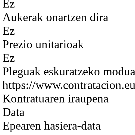
Ez
Aukerak onartzen dira
Ez
Prezio unitarioak
Ez
Pleguak eskuratzeko modu
https://www.contratacion.eu
Kontratuaren iraupena
Data
Epearen hasiera-data