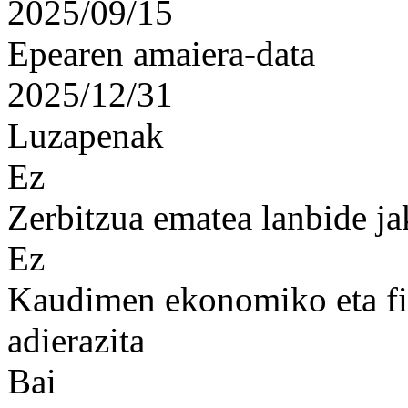
2025/09/15
Epearen amaiera-data
2025/12/31
Luzapenak
Ez
Zerbitzua ematea lanbide ja
Ez
Kaudimen ekonomiko eta fin
adierazita
Bai