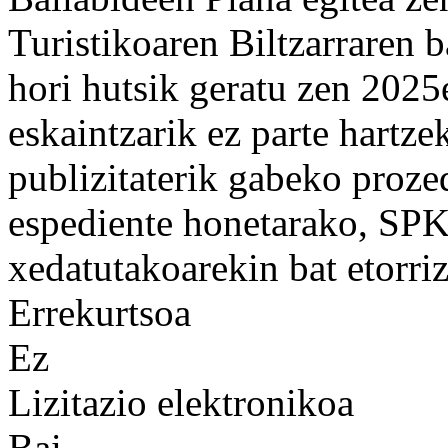
Turistikoaren Biltzarraren ba
hori hutsik geratu zen 2025
eskaintzarik ez parte hartze
publizitaterik gabeko proze
espediente honetarako, SPKL
xedatutakoarekin bat etorriz
Errekurtsoa
Ez
Lizitazio elektronikoa
Bai