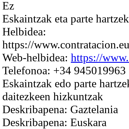
Ez
Eskaintzak eta parte hartze
Helbidea:
https://www.contratacion.e
Web-helbidea:
https://www.
Telefonoa: +34 945019963
Eskaintzak edo parte hartze
daitezkeen hizkuntzak
Deskribapena: Gaztelania
Deskribapena: Euskara