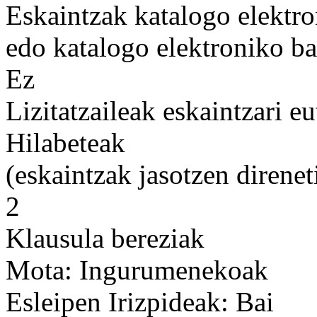
Eskaintzak katalogo elektro
edo katalogo elektroniko ba
Ez
Lizitatzaileak eskaintzari e
Hilabeteak
(eskaintzak jasotzen direnet
2
Klausula bereziak
Mota: Ingurumenekoak
Esleipen Irizpideak: Bai