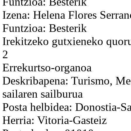
Funtzioa: Besterik
Izena: Helena Flores Serran
Funtzioa: Besterik
Irekitzeko gutxieneko quo
2
Errekurtso-organoa
Deskribapena: Turismo, Me
sailaren sailburua
Posta helbidea: Donostia-Sa
Herria: Vitoria-Gasteiz