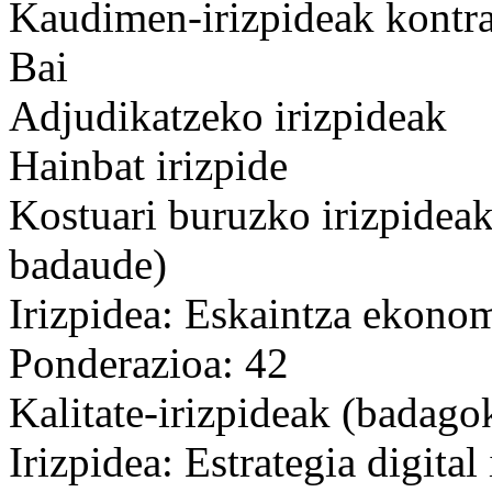
Kaudimen-irizpideak kontrat
Bai
Adjudikatzeko irizpideak
Hainbat irizpide
Kostuari buruzko irizpideak
badaude)
Irizpidea: Eskaintza ekono
Ponderazioa: 42
Kalitate-irizpideak (badago
Irizpidea: Estrategia digital