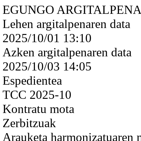
EGUNGO ARGITALPENA
Lehen argitalpenaren data
2025/10/01 13:10
Azken argitalpenaren data
2025/10/03 14:05
Espedientea
TCC 2025-10
Kontratu mota
Zerbitzuak
Arauketa harmonizatuaren