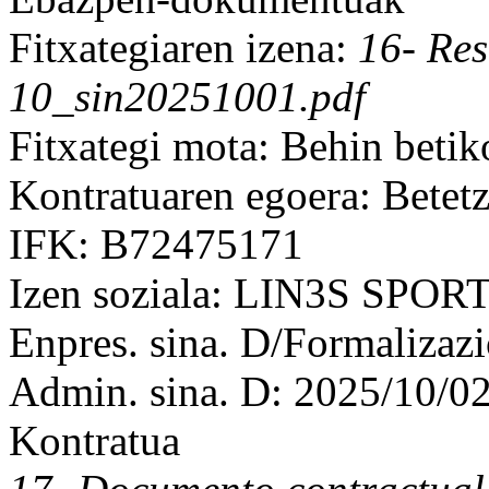
Fitxategiaren izena:
16- Re
10_sin20251001.pdf
Fitxategi mota: Behin beti
Kontratuaren egoera: Betet
IFK: B72475171
Izen soziala: LIN3S SPO
Enpres. sina. D/Formalizaz
Admin. sina. D: 2025/10/0
Kontratua