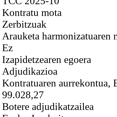
TCC 2025-10
Kontratu mota
Zerbitzuak
Arauketa harmonizatuaren
Ez
Izapidetzearen egoera
Adjudikazioa
Kontratuaren aurrekontua,
99.028,27
Botere adjudikatzailea