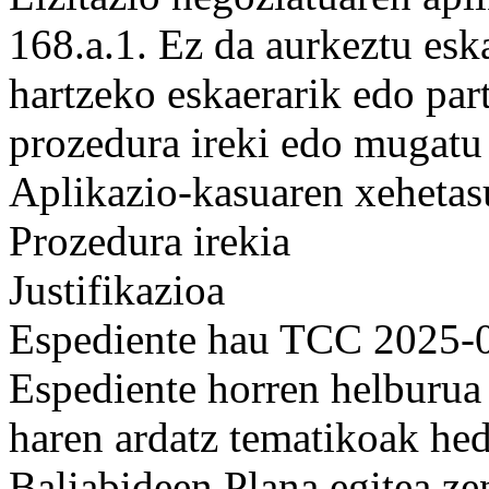
168.a.1. Ez da aurkeztu esk
hartzeko eskaerarik edo par
prozedura ireki edo mugatu
Aplikazio-kasuaren xeheta
Prozedura irekia
Justifikazioa
Espediente hau TCC 2025-08
Espediente horren helburua
haren ardatz tematikoak hed
Baliabideen Plana egitea ze