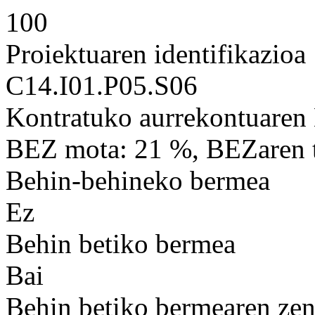
100
Proiektuaren identifikazioa
C14.I01.P05.S06
Kontratuko aurrekontuaren
BEZ mota: 21 %, BEZaren t
Behin-behineko bermea
Ez
Behin betiko bermea
Bai
Behin betiko bermearen ze