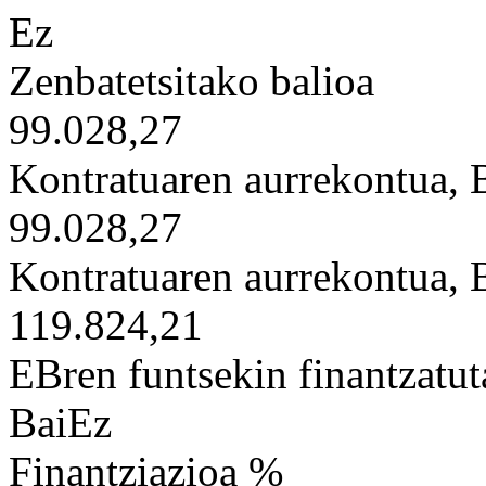
Ez
Zenbatetsitako balioa
99.028,27
Kontratuaren aurrekontua,
99.028,27
Kontratuaren aurrekontua,
119.824,21
EBren funtsekin finantzatut
BaiEz
Finantziazioa %