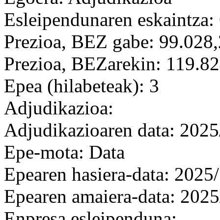
Esleipendunaren eskaintza: 
Prezioa, BEZ gabe: 99.028
Prezioa, BEZarekin: 119.8
Epea (hilabeteak): 3
Adjudikazioa:
Adjudikazioaren data: 2025
Epe-mota: Data
Epearen hasiera-data: 2025
Epearen amaiera-data: 2025
Enpresa esleipenduna: