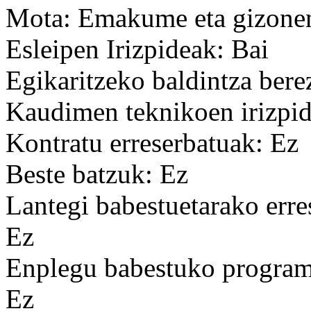
Mota: Emakume eta gizonen
Esleipen Irizpideak: Bai
Egikaritzeko baldintza bere
Kaudimen teknikoen irizpid
Kontratu erreserbatuak: Ez
Beste batzuk: Ez
Lantegi babestuetarako erre
Ez
Enplegu babestuko programa
Ez