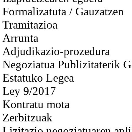
Formalizatuta / Gauzatzen
Tramitazioa
Arrunta
Adjudikazio-prozedura
Negoziatua Publizitaterik 
Estatuko Legea
Ley 9/2017
Kontratu mota
Zerbitzuak
Lizitazio negoziatuaren apl