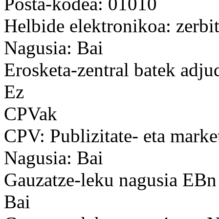
Posta-kodea: 01010
Helbide elektronikoa: zerb
Nagusia: Bai
Erosketa-zentral batek adju
Ez
CPVak
CPV: Publizitate- eta marke
Nagusia: Bai
Gauzatze-leku nagusia EBn
Bai