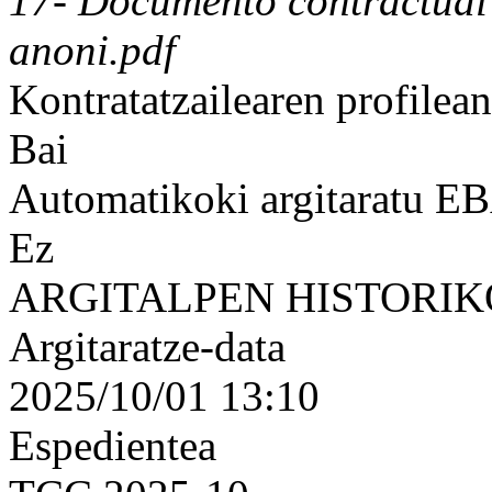
17- Documento contractua
anoni.pdf
Kontratatzailearen profilean
Bai
Automatikoki argitaratu 
Ez
ARGITALPEN HISTORI
Argitaratze-data
2025/10/01 13:10
Espedientea