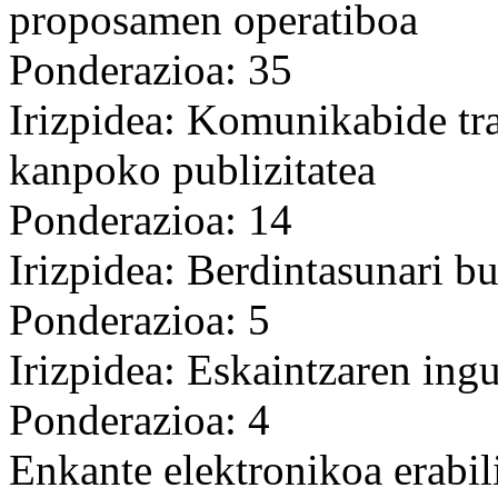
proposamen operatiboa
Ponderazioa: 35
Irizpidea: Komunikabide tr
kanpoko publizitatea
Ponderazioa: 14
Irizpidea: Berdintasunari b
Ponderazioa: 5
Irizpidea: Eskaintzaren in
Ponderazioa: 4
Enkante elektronikoa erabil