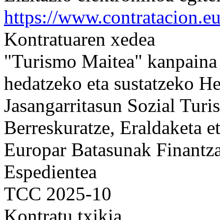
https://www.contratacion.e
Kontratuaren xedea
"Turismo Maitea" kanpaina 
hedatzeko eta sustatzeko He
Jasangarritasun Sozial Turi
Berreskuratze, Eraldaketa et
Europar Batasunak Finantz
Espedientea
TCC 2025-10
Kontratu txikia