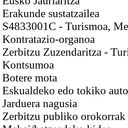
Eusko Jaurlaritza
Erakunde sustatzailea
S4833001C - Turismoa, Mer
Kontratazio-organoa
Zerbitzu Zuzendaritza - Tur
Kontsumoa
Botere mota
Eskualdeko edo tokiko auto
Jarduera nagusia
Zerbitzu publiko orokorrak