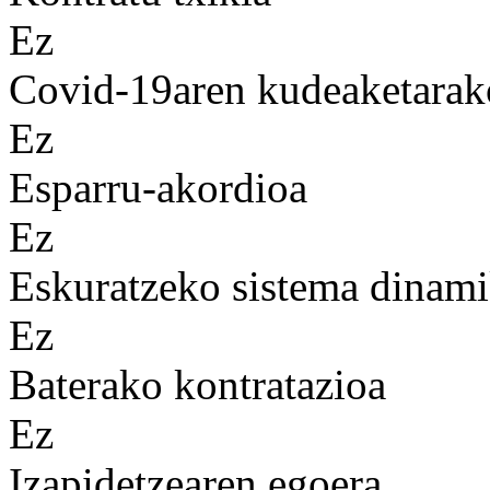
Ez
Covid-19aren kudeaketarak
Ez
Esparru-akordioa
Ez
Eskuratzeko sistema dinam
Ez
Baterako kontratazioa
Ez
Izapidetzearen egoera