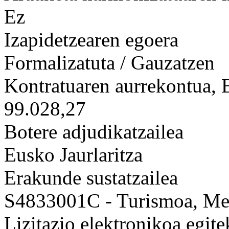
Ez
Izapidetzearen egoera
Formalizatuta / Gauzatzen
Kontratuaren aurrekontua,
99.028,27
Botere adjudikatzailea
Eusko Jaurlaritza
Erakunde sustatzailea
S4833001C - Turismoa, Mer
Lizitazio elektronikoa egit