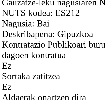
Gauzatze-leku nagusiaren
NUTS kodea: ES212
Nagusia: Bai
Deskribapena: Gipuzkoa
Kontratazio Publikoari bur
dagoen kontratua
Ez
Sortaka zatitzea
Ez
Aldaerak onartzen dira