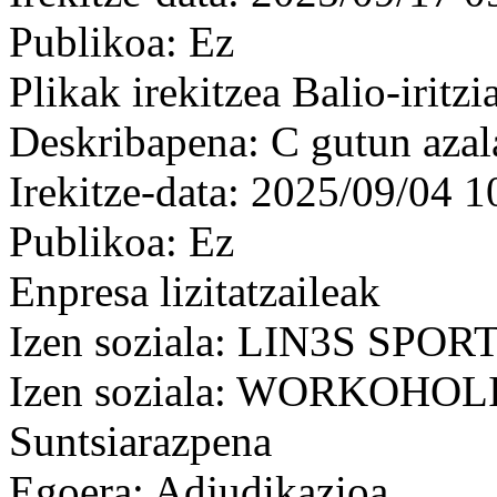
Publikoa: Ez
Plikak irekitzea Balio-iritzi
Deskribapena: C gutun azala
Irekitze-data: 2025/09/04 1
Publikoa: Ez
Enpresa lizitatzaileak
Izen soziala: LIN3S SPO
Izen soziala: WORKOHOL
Suntsiarazpena
Egoera: Adjudikazioa