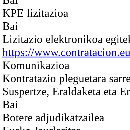
KPE lizitazioa
Bai
Lizitazio elektronikoa egit
https://www.contratacion.e
Komunikazioa
Kontratazio pleguetara sarr
Suspertze, Eraldaketa eta Er
Bai
Botere adjudikatzailea