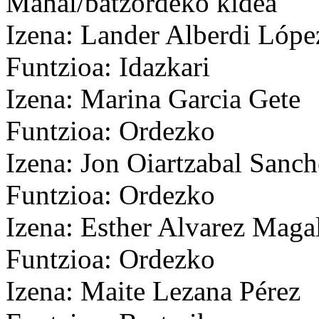
Mahai/batzordeko kidea
Izena: Lander Alberdi Lópe
Funtzioa: Idazkari
Izena: Marina Garcia Gete
Funtzioa: Ordezko
Izena: Jon Oiartzabal Sanch
Funtzioa: Ordezko
Izena: Esther Alvarez Maga
Funtzioa: Ordezko
Izena: Maite Lezana Pérez