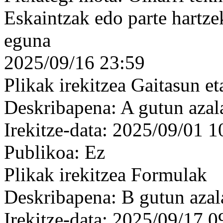
Eskaintzak edo parte hartz
eguna
2025/09/16 23:59
Plikak irekitzea Gaitasun e
Deskribapena: A gutun azala
Irekitze-data: 2025/09/01 1
Publikoa: Ez
Plikak irekitzea Formulak
Deskribapena: B gutun azala
Irekitze-data: 2025/09/17 0