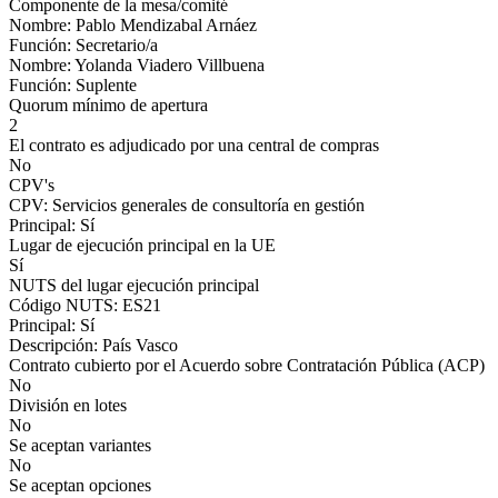
Componente de la mesa/comité
Nombre: Pablo Mendizabal Arnáez
Función: Secretario/a
Nombre: Yolanda Viadero Villbuena
Función: Suplente
Quorum mínimo de apertura
2
El contrato es adjudicado por una central de compras
No
CPV's
CPV: Servicios generales de consultoría en gestión
Principal: Sí
Lugar de ejecución principal en la UE
Sí
NUTS del lugar ejecución principal
Código NUTS: ES21
Principal: Sí
Descripción: País Vasco
Contrato cubierto por el Acuerdo sobre Contratación Pública (ACP)
No
División en lotes
No
Se aceptan variantes
No
Se aceptan opciones