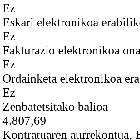
Ez
Eskari elektronikoa erabilik
Ez
Fakturazio elektronikoa on
Ez
Ordainketa elektronikoa era
Ez
Zenbatetsitako balioa
4.807,69
Kontratuaren aurrekontua,