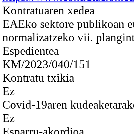
Kontratuaren xedea
EAEko sektore publikoan eu
normalizatzeko vii. plangin
Espedientea
KM/2023/040/151
Kontratu txikia
Ez
Covid-19aren kudeaketarak
Ez
Esparru-akordioa