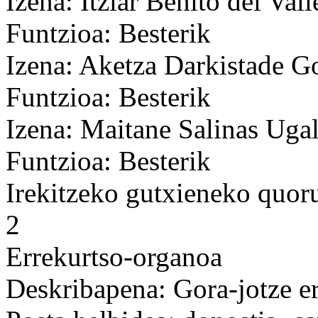
Izena: Itziar Benito del Val
Funtzioa: Besterik
Izena: Aketza Darkistade G
Funtzioa: Besterik
Izena: Maitane Salinas Uga
Funtzioa: Besterik
Irekitzeko gutxieneko quo
2
Errekurtso-organoa
Deskribapena: Gora-jotze e