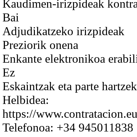
Kaudimen-irizpideak kontrat
Bai
Adjudikatzeko irizpideak
Preziorik onena
Enkante elektronikoa erabil
Ez
Eskaintzak eta parte hartze
Helbidea:
https://www.contratacion.e
Telefonoa: +34 945011838