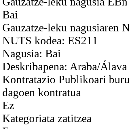
Gauzatze-leku nagusia EBn
Bai
Gauzatze-leku nagusiaren
NUTS kodea: ES211
Nagusia: Bai
Deskribapena: Araba/Álava
Kontratazio Publikoari bur
dagoen kontratua
Ez
Kategoriata zatitzea