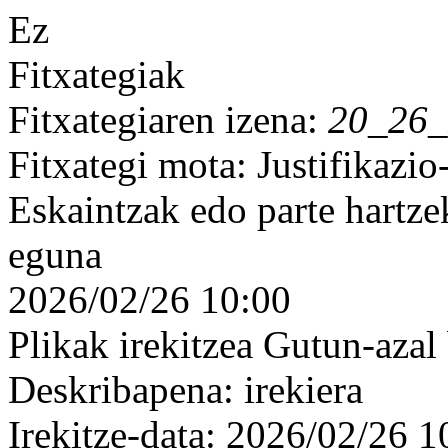
Ez
Fitxategiak
Fitxategiaren izena:
20_26_
Fitxategi mota: Justifikazi
Eskaintzak edo parte hartz
eguna
2026/02/26 10:00
Plikak irekitzea Gutun-azal
Deskribapena: irekiera
Irekitze-data: 2026/02/26 1