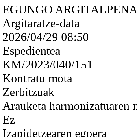
EGUNGO ARGITALPENA
Argitaratze-data
2026/04/29 08:50
Espedientea
KM/2023/040/151
Kontratu mota
Zerbitzuak
Arauketa harmonizatuaren
Ez
Izapidetzearen egoera