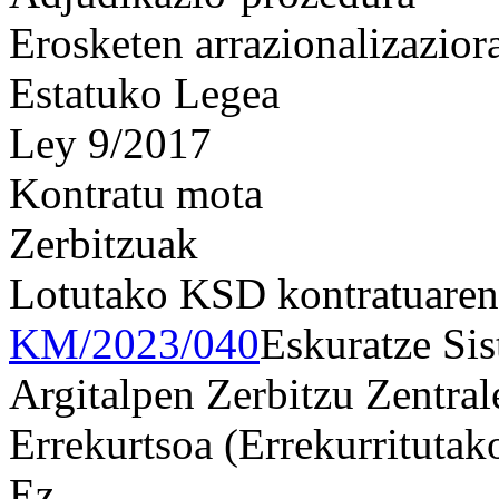
Erosketen arrazionalizazior
Estatuko Legea
Ley 9/2017
Kontratu mota
Zerbitzuak
Lotutako KSD kontratuaren
KM/2023/040
Eskuratze Sis
Argitalpen Zerbitzu Zentral
Errekurtsoa (Errekurritutak
Ez