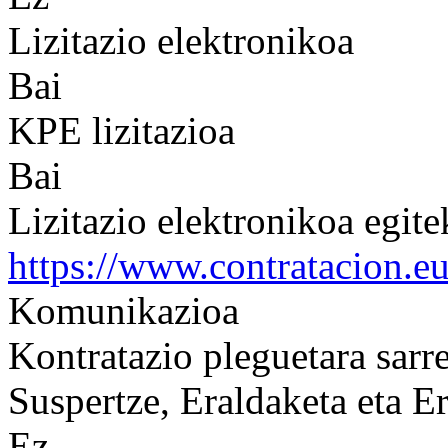
Lizitazio elektronikoa
Bai
KPE lizitazioa
Bai
Lizitazio elektronikoa egit
https://www.contratacion.e
Komunikazioa
Kontratazio pleguetara sarre
Suspertze, Eraldaketa eta Er
Ez