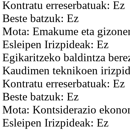
Kontratu erreserbatuak: Ez
Beste batzuk: Ez
Mota: Emakume eta gizonen
Esleipen Irizpideak: Ez
Egikaritzeko baldintza bere
Kaudimen teknikoen irizpid
Kontratu erreserbatuak: Ez
Beste batzuk: Ez
Mota: Kontsiderazio ekon
Esleipen Irizpideak: Ez