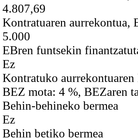
4.807,69
Kontratuaren aurrekontua,
5.000
EBren funtsekin finantzatut
Ez
Kontratuko aurrekontuaren
BEZ mota: 4 %, BEZaren tas
Behin-behineko bermea
Ez
Behin betiko bermea