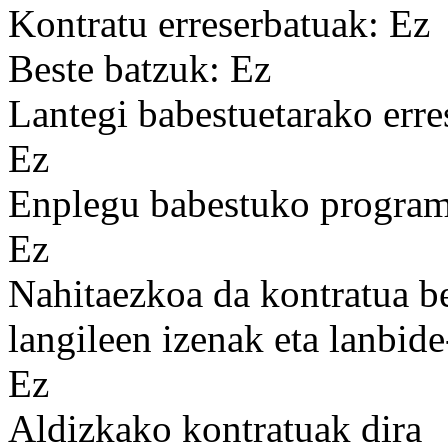
Kontratu erreserbatuak: Ez
Beste batzuk: Ez
Lantegi babestuetarako erre
Ez
Enplegu babestuko programa
Ez
Nahitaezkoa da kontratua b
langileen izenak eta lanbid
Ez
Aldizkako kontratuak dira