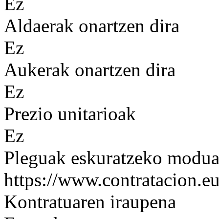
Ez
Aldaerak onartzen dira
Ez
Aukerak onartzen dira
Ez
Prezio unitarioak
Ez
Pleguak eskuratzeko modu
https://www.contratacion.eu
Kontratuaren iraupena