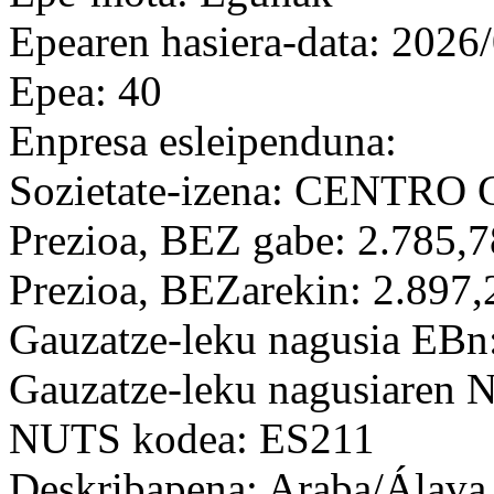
Epearen hasiera-data: 2026
Epea: 40
Enpresa esleipenduna:
Sozietate-izena: CENTR
Prezioa, BEZ gabe: 2.785,7
Prezioa, BEZarekin: 2.897,
Gauzatze-leku nagusia EBn
Gauzatze-leku nagusiaren
NUTS kodea: ES211
Deskribapena: Araba/Álava