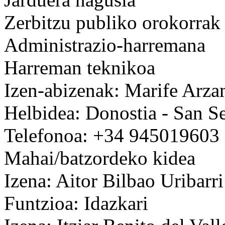
Zerbitzu publiko orokorrak
Administrazio-harremana
Harreman teknikoa
Izen-abizenak: Marife Arz
Helbidea: Donostia - San Se
Telefonoa: +34 945019603
Mahai/batzordeko kidea
Izena: Aitor Bilbao Uribarri
Funtzioa: Idazkari