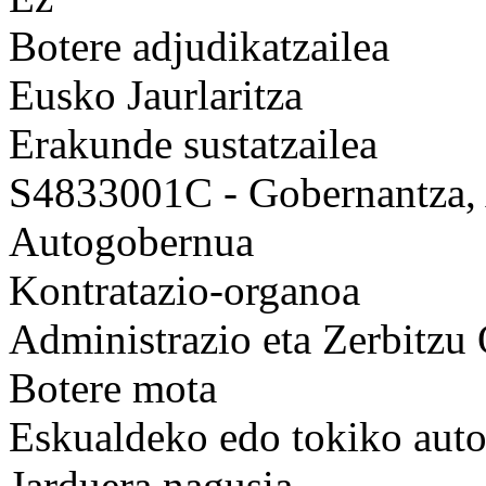
Botere adjudikatzailea
Eusko Jaurlaritza
Erakunde sustatzailea
S4833001C - Gobernantza, A
Autogobernua
Kontratazio-organoa
Administrazio eta Zerbitzu
Botere mota
Eskualdeko edo tokiko auto
Jarduera nagusia