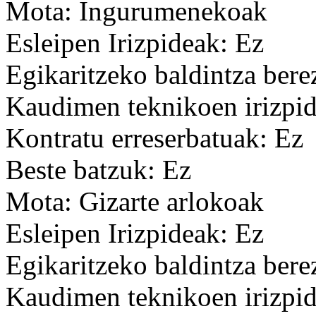
Mota: Ingurumenekoak
Esleipen Irizpideak: Ez
Egikaritzeko baldintza bere
Kaudimen teknikoen irizpid
Kontratu erreserbatuak: Ez
Beste batzuk: Ez
Mota: Gizarte arlokoak
Esleipen Irizpideak: Ez
Egikaritzeko baldintza bere
Kaudimen teknikoen irizpid