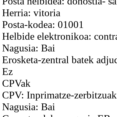
Posta helbidea: donostia- sa
Herria: vitoria
Posta-kodea: 01001
Helbide elektronikoa: cont
Nagusia: Bai
Erosketa-zentral batek adju
Ez
CPVak
CPV: Inprimatze-zerbitzuak 
Nagusia: Bai