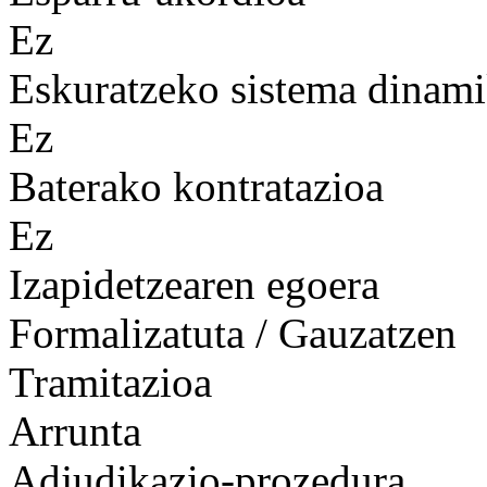
Ez
Eskuratzeko sistema dinam
Ez
Baterako kontratazioa
Ez
Izapidetzearen egoera
Formalizatuta / Gauzatzen
Tramitazioa
Arrunta
Adjudikazio-prozedura