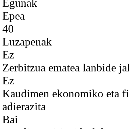
Egunak
Epea
40
Luzapenak
Ez
Zerbitzua ematea lanbide ja
Ez
Kaudimen ekonomiko eta fin
adierazita
Bai