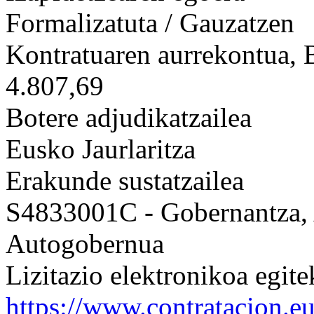
Formalizatuta / Gauzatzen
Kontratuaren aurrekontua,
4.807,69
Botere adjudikatzailea
Eusko Jaurlaritza
Erakunde sustatzailea
S4833001C - Gobernantza, A
Autogobernua
Lizitazio elektronikoa egit
https://www.contratacion.e