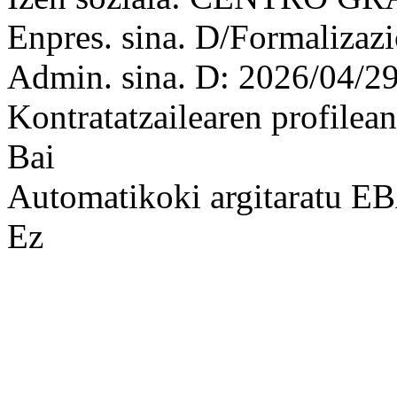
Enpres. sina. D/Formalizaz
Admin. sina. D: 2026/04/2
Kontratatzailearen profilean
Bai
Automatikoki argitaratu 
Ez