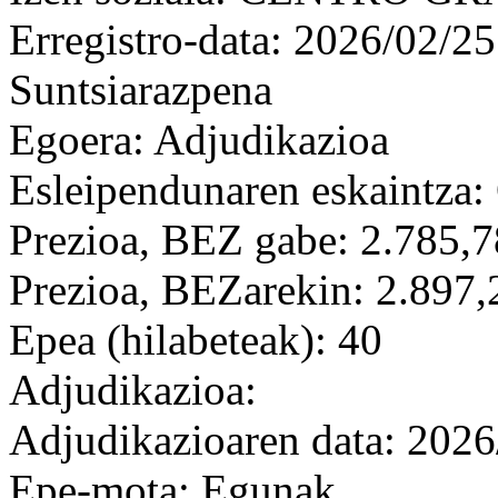
Erregistro-data: 2026/02/25
Suntsiarazpena
Egoera: Adjudikazioa
Esleipendunaren eskaintza: 
Prezioa, BEZ gabe: 2.785,7
Prezioa, BEZarekin: 2.897,
Epea (hilabeteak): 40
Adjudikazioa:
Adjudikazioaren data: 2026
Epe-mota: Egunak