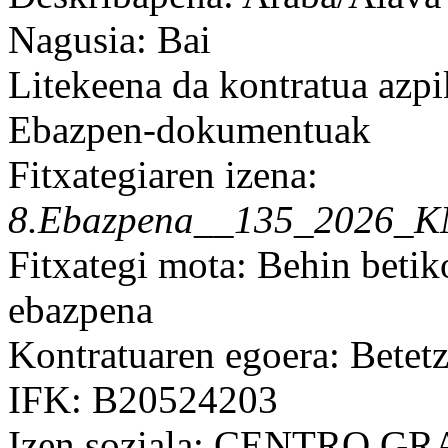
Nagusia: Bai
Litekeena da kontratua azpi
Ebazpen-dokumentuak
Fitxategiaren izena:
8.Ebazpena__135_2026_K
Fitxategi mota: Behin betik
ebazpena
Kontratuaren egoera: Betet
IFK: B20524203
Izen soziala: CENTRO G