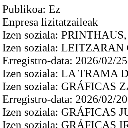
Publikoa: Ez
Enpresa lizitatzaileak
Izen soziala: PRINTHAUS,
Izen soziala: LEITZARA
Erregistro-data: 2026/02/25
Izen soziala: LA TRAMA 
Izen soziala: GRÁFICAS
Erregistro-data: 2026/02/20
Izen soziala: GRÁFICAS J
Izen soziala: GRÁFICAS I