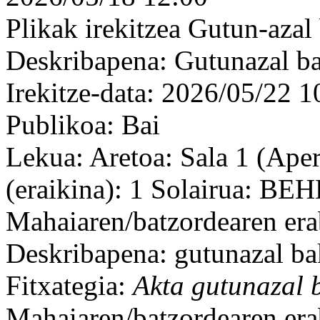
Plikak irekitzea Gutun-azal
Deskribapena: Gutunazal ba
Irekitze-data: 2026/05/22 1
Publikoa: Bai
Lekua: Aretoa: Sala 1 (Ape
(eraikina): 1 Solairua: B
Mahaiaren/batzordearen er
Deskribapena: gutunazal ba
Fitxategia:
Akta gutunazal 
Mahaiaren/batzordearen er