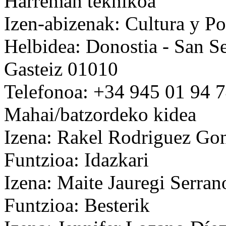
Harreman teknikoa
Izen-abizenak: Cultura y Pol
Helbidea: Donostia - San Se
Gasteiz 01010
Telefonoa: +34 945 01 94 
Mahai/batzordeko kidea
Izena: Rakel Rodriguez Go
Funtzioa: Idazkari
Izena: Maite Jauregi Serran
Funtzioa: Besterik