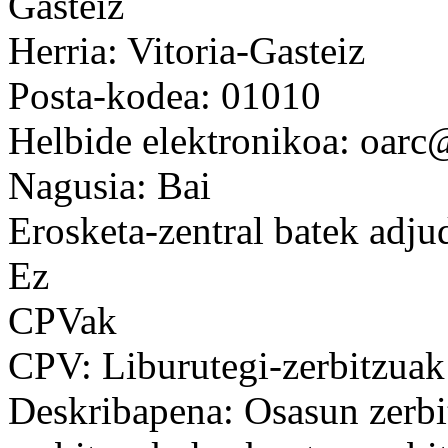
Gasteiz
Herria: Vitoria-Gasteiz
Posta-kodea: 01010
Helbide elektronikoa: oarc
Nagusia: Bai
Erosketa-zentral batek adju
Ez
CPVak
CPV: Liburutegi-zerbitzuak
Deskribapena: Osasun zerbit