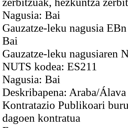
zerbitzuak, hezkuntza zerbit
Nagusia: Bai
Gauzatze-leku nagusia EBn
Bai
Gauzatze-leku nagusiaren
NUTS kodea: ES211
Nagusia: Bai
Deskribapena: Araba/Álava
Kontratazio Publikoari bur
dagoen kontratua