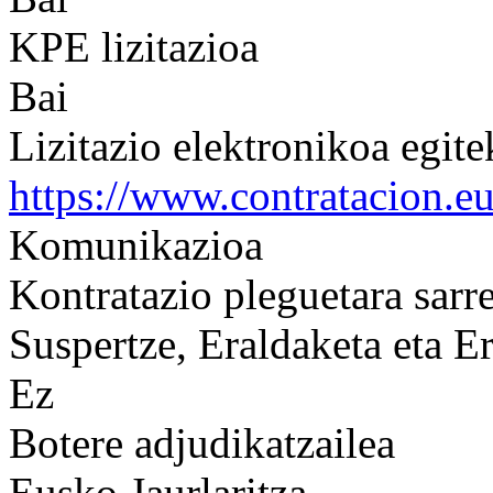
KPE lizitazioa
Bai
Lizitazio elektronikoa egit
https://www.contratacion.e
Komunikazioa
Kontratazio pleguetara sarre
Suspertze, Eraldaketa eta Er
Ez
Botere adjudikatzailea
Eusko Jaurlaritza