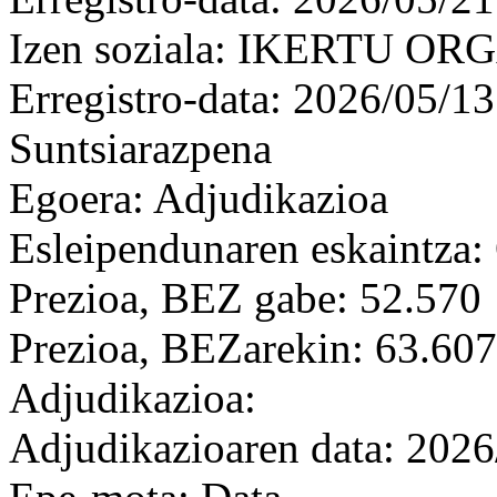
Izen soziala: IKERTU OR
Erregistro-data: 2026/05/13
Suntsiarazpena
Egoera: Adjudikazioa
Esleipendunaren eskaintza: 
Prezioa, BEZ gabe: 52.570
Prezioa, BEZarekin: 63.607
Adjudikazioa:
Adjudikazioaren data: 2026