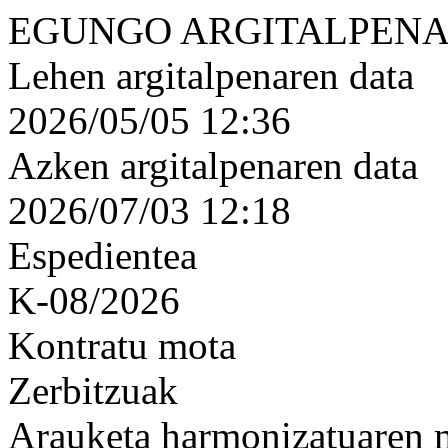
EGUNGO ARGITALPENA
Lehen argitalpenaren data
2026/05/05 12:36
Azken argitalpenaren data
2026/07/03 12:18
Espedientea
K-08/2026
Kontratu mota
Zerbitzuak
Arauketa harmonizatuaren