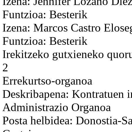
Izena: Jennifer Lozano Díe
Funtzioa: Besterik
Izena: Marcos Castro Elose
Funtzioa: Besterik
Irekitzeko gutxieneko quo
2
Errekurtso-organoa
Deskribapena: Kontratuen 
Administrazio Organoa
Posta helbidea: Donostia-Sa