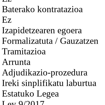
Baterako kontratazioa
Ez
Izapidetzearen egoera
Formalizatuta / Gauzatzen
Tramitazioa
Arrunta
Adjudikazio-prozedura
Ireki sinplifikatu laburtua
Estatuko Legea
Ley 9/2017