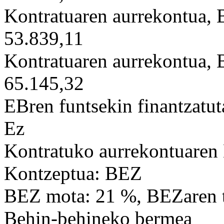
Kontratuaren aurrekontua,
53.839,11
Kontratuaren aurrekontua,
65.145,32
EBren funtsekin finantzatut
Ez
Kontratuko aurrekontuaren
Kontzeptua: BEZ
BEZ mota: 21 %, BEZaren t
Behin-behineko bermea