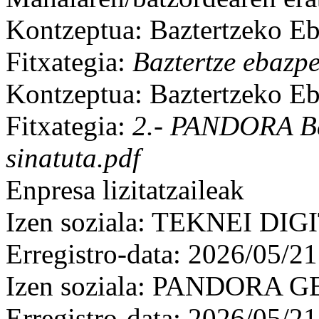
Kontzeptua: Baztertzeko E
Fitxategia:
Baztertze ebazp
Kontzeptua: Baztertzeko E
Fitxategia:
2.- PANDORA Ba
sinatuta.pdf
Enpresa lizitatzaileak
Izen soziala: TEKNEI DIG
Erregistro-data: 2026/05/21
Izen soziala: PANDORA
Erregistro-data: 2026/05/21