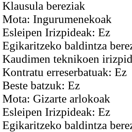
Klausula bereziak
Mota: Ingurumenekoak
Esleipen Irizpideak: Ez
Egikaritzeko baldintza bere
Kaudimen teknikoen irizpid
Kontratu erreserbatuak: Ez
Beste batzuk: Ez
Mota: Gizarte arlokoak
Esleipen Irizpideak: Ez
Egikaritzeko baldintza bere