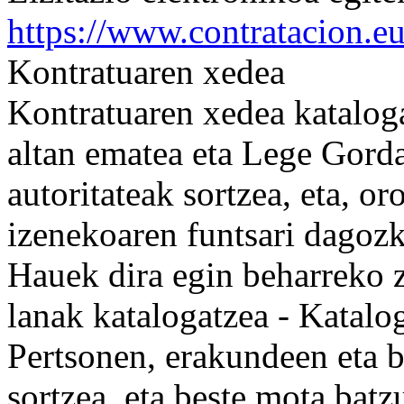
https://www.contratacion.e
Kontratuaren xedea
Kontratuaren xedea kataloga
altan ematea eta Lege Gorda
autoritateak sortzea, eta, or
izenekoaren funtsari dagoz
Hauek dira egin beharreko 
lanak katalogatzea - Katalog
Pertsonen, erakundeen eta bi
sortzea, eta beste mota bat