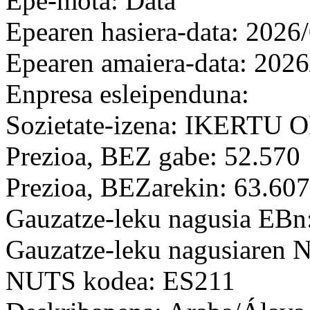
Epe-mota: Data
Epearen hasiera-data: 2026
Epearen amaiera-data: 2026
Enpresa esleipenduna:
Sozietate-izena: IKERTU
Prezioa, BEZ gabe: 52.570
Prezioa, BEZarekin: 63.607
Gauzatze-leku nagusia EBn
Gauzatze-leku nagusiaren
NUTS kodea: ES211