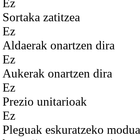
Ez
Sortaka zatitzea
Ez
Aldaerak onartzen dira
Ez
Aukerak onartzen dira
Ez
Prezio unitarioak
Ez
Pleguak eskuratzeko modu