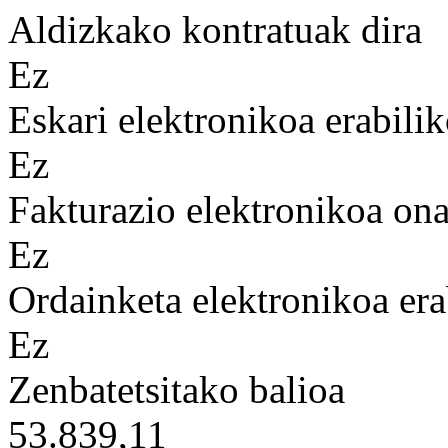
Aldizkako kontratuak dira
Ez
Eskari elektronikoa erabilik
Ez
Fakturazio elektronikoa on
Ez
Ordainketa elektronikoa era
Ez
Zenbatetsitako balioa
53.839,11