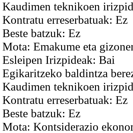
Kaudimen teknikoen irizpid
Kontratu erreserbatuak: Ez
Beste batzuk: Ez
Mota: Emakume eta gizonen
Esleipen Irizpideak: Bai
Egikaritzeko baldintza bere
Kaudimen teknikoen irizpid
Kontratu erreserbatuak: Ez
Beste batzuk: Ez
Mota: Kontsiderazio ekon