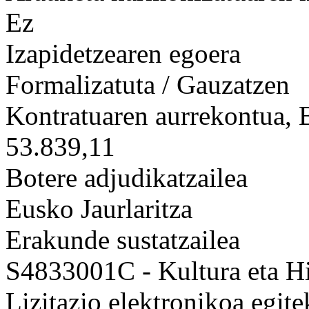
Ez
Izapidetzearen egoera
Formalizatuta / Gauzatzen
Kontratuaren aurrekontua,
53.839,11
Botere adjudikatzailea
Eusko Jaurlaritza
Erakunde sustatzailea
S4833001C - Kultura eta Hi
Lizitazio elektronikoa egit