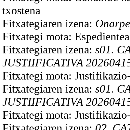
txostena
Fitxategiaren izena:
Onarpe
Fitxategi mota: Espedientea
Fitxategiaren izena:
s01. 
JUSTIIFICATIVA 20260415
Fitxategi mota: Justifikazi
Fitxategiaren izena:
s01. 
JUSTIIFICATIVA 20260415
Fitxategi mota: Justifikazi
Fitxategiaren izena:
02. C