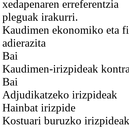
xedapenaren erreferentzia
pleguak irakurri.
Kaudimen ekonomiko eta fin
adierazita
Bai
Kaudimen-irizpideak kontrat
Bai
Adjudikatzeko irizpideak
Hainbat irizpide
Kostuari buruzko irizpideak