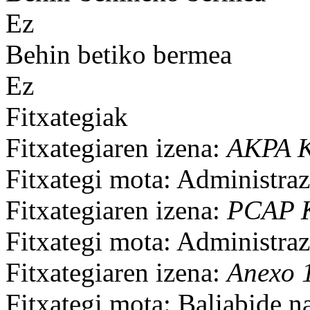
Ez
Behin betiko bermea
Ez
Fitxategiak
Fitxategiaren izena:
AKPA K
Fitxategi mota: Administrazi
Fitxategiaren izena:
PCAP K
Fitxategi mota: Administrazi
Fitxategiaren izena:
Anexo 1
Fitxategi mota: Baliabide n