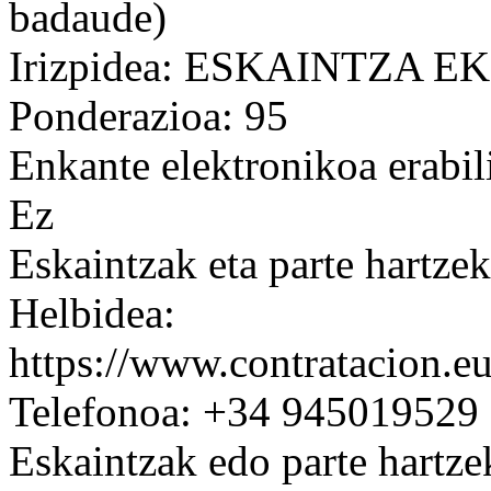
badaude)
Irizpidea: ESKAINTZA
Ponderazioa: 95
Enkante elektronikoa erabil
Ez
Eskaintzak eta parte hartze
Helbidea:
https://www.contratacion.e
Telefonoa: +34 945019529
Eskaintzak edo parte hartze