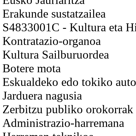
Erakunde sustatzailea
S4833001C - Kultura eta Hi
Kontratazio-organoa
Kultura Sailburuordea
Botere mota
Eskualdeko edo tokiko auto
Jarduera nagusia
Zerbitzu publiko orokorrak
Administrazio-harremana