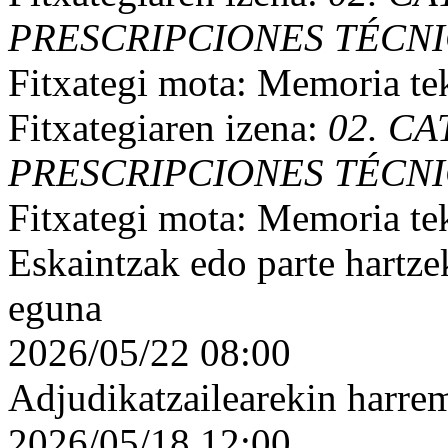
PRESCRIPCIONES TÉCNIC
Fitxategi mota: Memoria te
Fitxategiaren izena:
02. C
PRESCRIPCIONES TÉCNIC
Fitxategi mota: Memoria te
Eskaintzak edo parte hartz
eguna
2026/05/22 08:00
Adjudikatzailearekin harre
2026/05/18 12:00