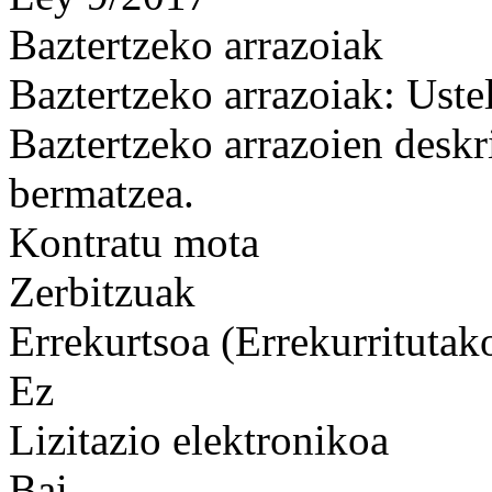
Baztertzeko arrazoiak
Baztertzeko arrazoiak: Uste
Baztertzeko arrazoien deskr
bermatzea.
Kontratu mota
Zerbitzuak
Errekurtsoa (Errekurritutak
Ez
Lizitazio elektronikoa
Bai