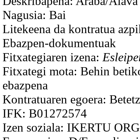
Deskribapena: Araba/Álava
Nagusia: Bai
Litekeena da kontratua azpi
Ebazpen-dokumentuak
Fitxategiaren izena:
Esleipe
Fitxategi mota: Behin betik
ebazpena
Kontratuaren egoera: Betet
IFK: B01272574
Izen soziala: IKERTU OR