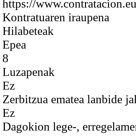
https://www.contratacion.eu
Kontratuaren iraupena
Hilabeteak
Epea
8
Luzapenak
Ez
Zerbitzua ematea lanbide ja
Ez
Dagokion lege-, erregelame