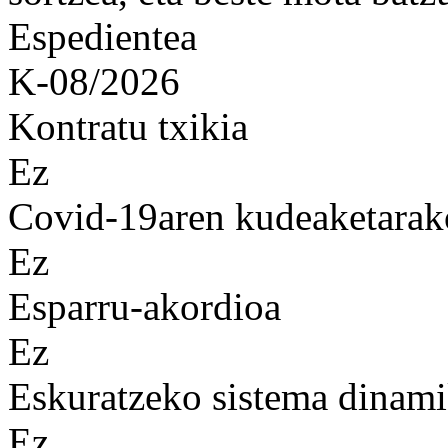
Espedientea
K-08/2026
Kontratu txikia
Ez
Covid-19aren kudeaketarak
Ez
Esparru-akordioa
Ez
Eskuratzeko sistema dinam
Ez