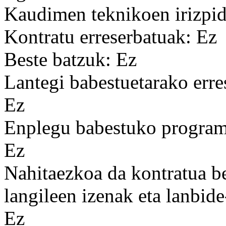
Kaudimen teknikoen irizpid
Kontratu erreserbatuak: Ez
Beste batzuk: Ez
Lantegi babestuetarako erre
Ez
Enplegu babestuko programa
Ez
Nahitaezkoa da kontratua b
langileen izenak eta lanbid
Ez