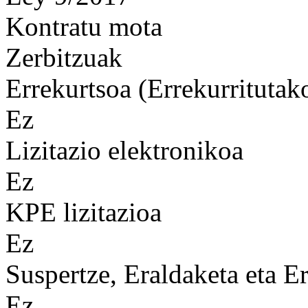
Kontratu mota
Zerbitzuak
Errekurtsoa (Errekurritutak
Ez
Lizitazio elektronikoa
Ez
KPE lizitazioa
Ez
Suspertze, Eraldaketa eta Er
Ez