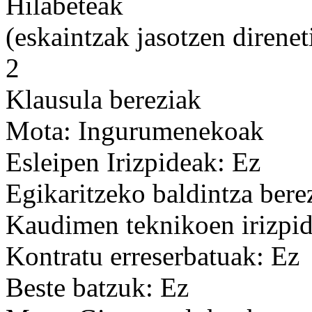
Hilabeteak
(eskaintzak jasotzen direnet
2
Klausula bereziak
Mota: Ingurumenekoak
Esleipen Irizpideak: Ez
Egikaritzeko baldintza bere
Kaudimen teknikoen irizpid
Kontratu erreserbatuak: Ez
Beste batzuk: Ez