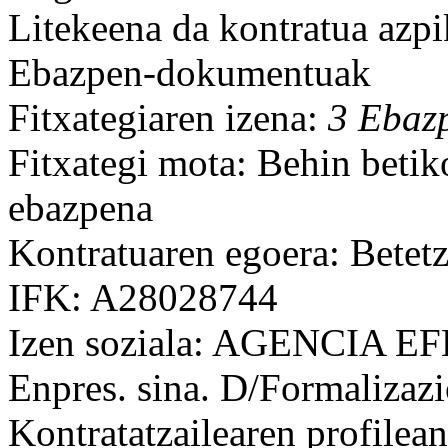
Litekeena da kontratua azpi
Ebazpen-dokumentuak
Fitxategiaren izena:
3 Ebaz
Fitxategi mota: Behin betik
ebazpena
Kontratuaren egoera: Betet
IFK: A28028744
Izen soziala: AGENCIA EF
Enpres. sina. D/Formalizaz
Kontratatzailearen profilean