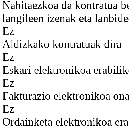
Nahitaezkoa da kontratua b
langileen izenak eta lanbid
Ez
Aldizkako kontratuak dira
Ez
Eskari elektronikoa erabilik
Ez
Fakturazio elektronikoa on
Ez
Ordainketa elektronikoa era