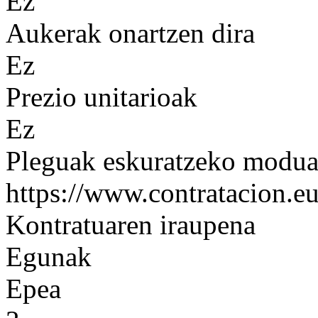
Ez
Aukerak onartzen dira
Ez
Prezio unitarioak
Ez
Pleguak eskuratzeko modu
https://www.contratacion.eu
Kontratuaren iraupena
Egunak
Epea