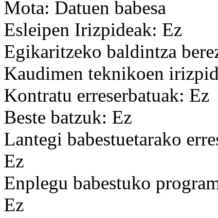
Mota: Datuen babesa
Esleipen Irizpideak: Ez
Egikaritzeko baldintza bere
Kaudimen teknikoen irizpid
Kontratu erreserbatuak: Ez
Beste batzuk: Ez
Lantegi babestuetarako erre
Ez
Enplegu babestuko programa
Ez