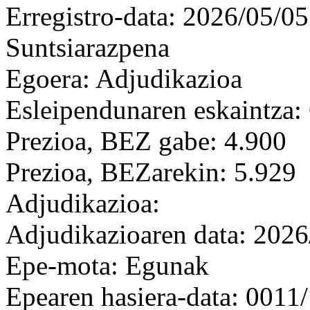
Erregistro-data: 2026/05/05
Suntsiarazpena
Egoera: Adjudikazioa
Esleipendunaren eskaintza: 
Prezioa, BEZ gabe: 4.900
Prezioa, BEZarekin: 5.929
Adjudikazioa:
Adjudikazioaren data: 2026
Epe-mota: Egunak
Epearen hasiera-data: 0011