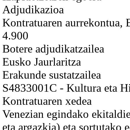
Adjudikazioa
Kontratuaren aurrekontua,
4.900
Botere adjudikatzailea
Eusko Jaurlaritza
Erakunde sustatzailea
S4833001C - Kultura eta Hi
Kontratuaren xedea
Venezian egindako ekitaldie
eta argazkia) eta sortutako