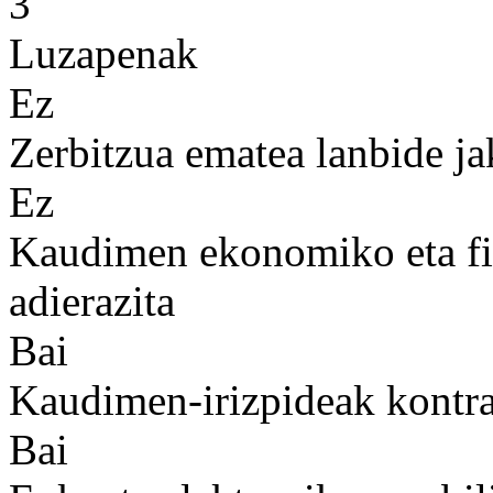
3
Luzapenak
Ez
Zerbitzua ematea lanbide ja
Ez
Kaudimen ekonomiko eta fin
adierazita
Bai
Kaudimen-irizpideak kontrat
Bai