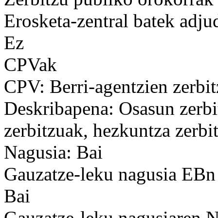
Erosketa-zentral batek adju
Ez
CPVak
CPV: Berri-agentzien zerbi
Deskribapena: Osasun zerbit
zerbitzuak, hezkuntza zerbit
Nagusia: Bai
Gauzatze-leku nagusia EBn
Bai
Gauzatze-leku nagusiaren