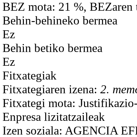
BEZ mota: 21 %, BEZaren t
Behin-behineko bermea
Ez
Behin betiko bermea
Ez
Fitxategiak
Fitxategiaren izena:
2. mem
Fitxategi mota: Justifikazi
Enpresa lizitatzaileak
Izen soziala: AGENCIA EF