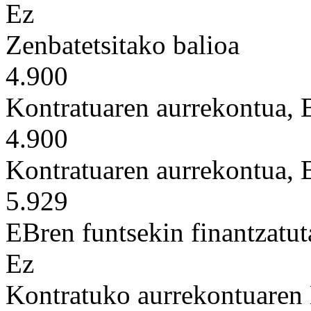
Ez
Zenbatetsitako balioa
4.900
Kontratuaren aurrekontua,
4.900
Kontratuaren aurrekontua,
5.929
EBren funtsekin finantzatut
Ez
Kontratuko aurrekontuaren