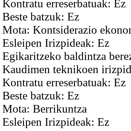
Kontratu erreserbatuak: Ez
Beste batzuk: Ez
Mota: Kontsiderazio ekon
Esleipen Irizpideak: Ez
Egikaritzeko baldintza bere
Kaudimen teknikoen irizpid
Kontratu erreserbatuak: Ez
Beste batzuk: Ez
Mota: Berrikuntza
Esleipen Irizpideak: Ez