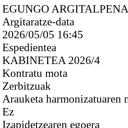
EGUNGO ARGITALPENA
Argitaratze-data
2026/05/05 16:45
Espedientea
KABINETEA 2026/4
Kontratu mota
Zerbitzuak
Arauketa harmonizatuaren
Ez
Izapidetzearen egoera