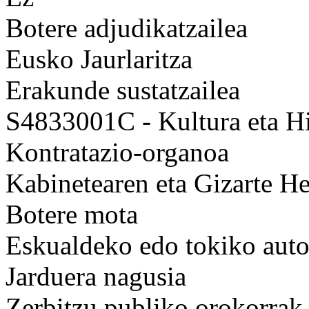
Botere adjudikatzailea
Eusko Jaurlaritza
Erakunde sustatzailea
S4833001C - Kultura eta Hi
Kontratazio-organoa
Kabinetearen eta Gizarte H
Botere mota
Eskualdeko edo tokiko auto
Jarduera nagusia
Zerbitzu publiko orokorrak