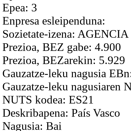
Epea: 3
Enpresa esleipenduna:
Sozietate-izena: AGENCIA
Prezioa, BEZ gabe: 4.900
Prezioa, BEZarekin: 5.929
Gauzatze-leku nagusia EBn
Gauzatze-leku nagusiaren
NUTS kodea: ES21
Deskribapena: País Vasco
Nagusia: Bai