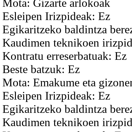
Mota: Gizarte arlokoak
Esleipen Irizpideak: Ez
Egikaritzeko baldintza bere
Kaudimen teknikoen irizpid
Kontratu erreserbatuak: Ez
Beste batzuk: Ez
Mota: Emakume eta gizonen
Esleipen Irizpideak: Ez
Egikaritzeko baldintza bere
Kaudimen teknikoen irizpid