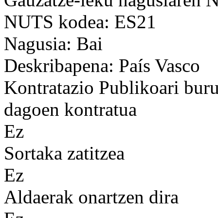
NUTS kodea: ES21
Nagusia: Bai
Deskribapena: País Vasco
Kontratazio Publikoari bur
dagoen kontratua
Ez
Sortaka zatitzea
Ez
Aldaerak onartzen dira