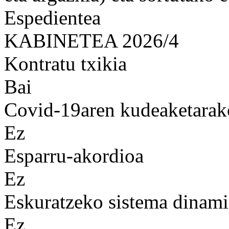
Espedientea
KABINETEA 2026/4
Kontratu txikia
Bai
Covid-19aren kudeaketarak
Ez
Esparru-akordioa
Ez
Eskuratzeko sistema dinam
Ez