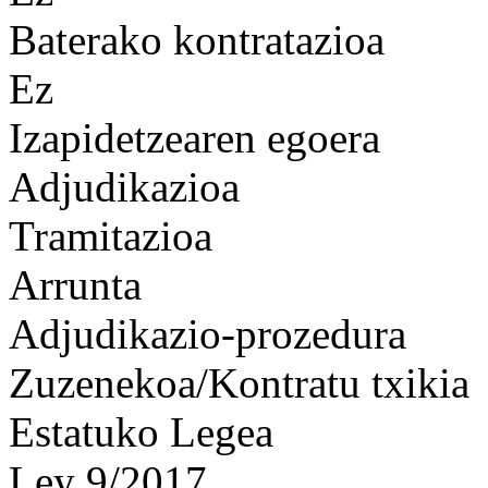
Baterako kontratazioa
Ez
Izapidetzearen egoera
Adjudikazioa
Tramitazioa
Arrunta
Adjudikazio-prozedura
Zuzenekoa/Kontratu txikia
Estatuko Legea
Ley 9/2017