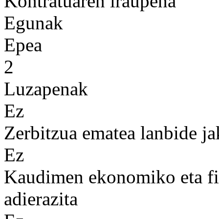
Kontratuaren iraupena
Egunak
Epea
2
Luzapenak
Ez
Zerbitzua ematea lanbide ja
Ez
Kaudimen ekonomiko eta fin
adierazita