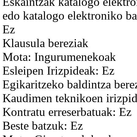
Eskaintzak katalogo elektro
edo katalogo elektroniko ba
Ez
Klausula bereziak
Mota: Ingurumenekoak
Esleipen Irizpideak: Ez
Egikaritzeko baldintza bere
Kaudimen teknikoen irizpid
Kontratu erreserbatuak: Ez
Beste batzuk: Ez