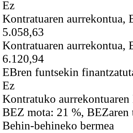
Ez
Kontratuaren aurrekontua,
5.058,63
Kontratuaren aurrekontua,
6.120,94
EBren funtsekin finantzatut
Ez
Kontratuko aurrekontuaren
BEZ mota: 21 %, BEZaren t
Behin-behineko bermea