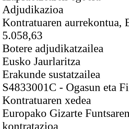
Adjudikazioa
Kontratuaren aurrekontua,
5.058,63
Botere adjudikatzailea
Eusko Jaurlaritza
Erakunde sustatzailea
S4833001C - Ogasun eta Fi
Kontratuaren xedea
Europako Gizarte Funtsaren
kontratazioa