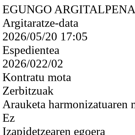
EGUNGO ARGITALPENA
Argitaratze-data
2026/05/20 17:05
Espedientea
2026/022/02
Kontratu mota
Zerbitzuak
Arauketa harmonizatuaren
Ez
Izapidetzearen egoera