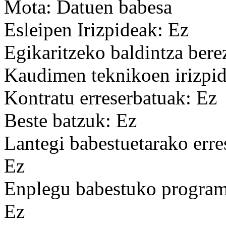
Mota: Datuen babesa
Esleipen Irizpideak: Ez
Egikaritzeko baldintza bere
Kaudimen teknikoen irizpid
Kontratu erreserbatuak: Ez
Beste batzuk: Ez
Lantegi babestuetarako erre
Ez
Enplegu babestuko programa
Ez