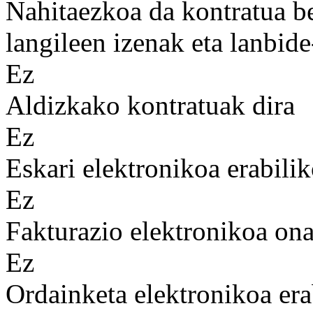
Nahitaezkoa da kontratua b
langileen izenak eta lanbid
Ez
Aldizkako kontratuak dira
Ez
Eskari elektronikoa erabilik
Ez
Fakturazio elektronikoa on
Ez
Ordainketa elektronikoa era