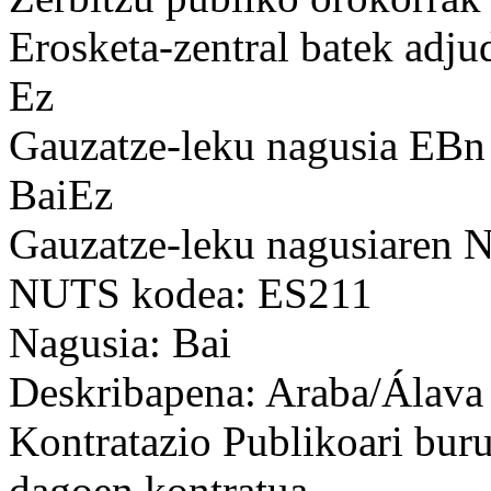
Erosketa-zentral batek adju
Ez
Gauzatze-leku nagusia EBn
BaiEz
Gauzatze-leku nagusiaren
NUTS kodea: ES211
Nagusia: Bai
Deskribapena: Araba/Álava
Kontratazio Publikoari bur
dagoen kontratua