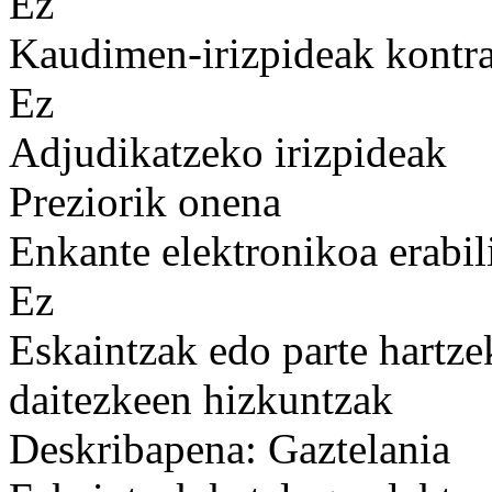
Ez
Kaudimen-irizpideak kontrat
Ez
Adjudikatzeko irizpideak
Preziorik onena
Enkante elektronikoa erabil
Ez
Eskaintzak edo parte hartze
daitezkeen hizkuntzak
Deskribapena: Gaztelania