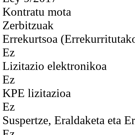
Kontratu mota
Zerbitzuak
Errekurtsoa (Errekurritutak
Ez
Lizitazio elektronikoa
Ez
KPE lizitazioa
Ez
Suspertze, Eraldaketa eta Er
Ez