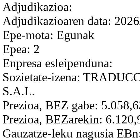
Adjudikazioa:
Adjudikazioaren data: 2026
Epe-mota: Egunak
Epea: 2
Enpresa esleipenduna:
Sozietate-izena: TRADU
S.A.L.
Prezioa, BEZ gabe: 5.058,6
Prezioa, BEZarekin: 6.120,
Gauzatze-leku nagusia EBn