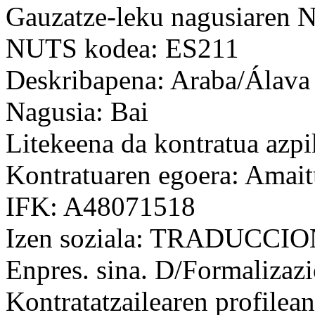
Gauzatze-leku nagusiaren
NUTS kodea: ES211
Deskribapena: Araba/Álava
Nagusia: Bai
Litekeena da kontratua azpi
Kontratuaren egoera: Amait
IFK: A48071518
Izen soziala: TRADUCCI
Enpres. sina. D/Formalizaz
Kontratatzailearen profilean