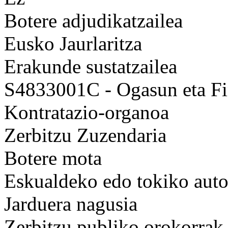
Botere adjudikatzailea
Eusko Jaurlaritza
Erakunde sustatzailea
S4833001C - Ogasun eta Fi
Kontratazio-organoa
Zerbitzu Zuzendaria
Botere mota
Eskualdeko edo tokiko auto
Jarduera nagusia
Zerbitzu publiko orokorrak