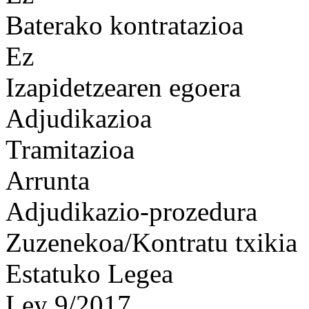
Baterako kontratazioa
Ez
Izapidetzearen egoera
Adjudikazioa
Tramitazioa
Arrunta
Adjudikazio-prozedura
Zuzenekoa/Kontratu txikia
Estatuko Legea
Ley 9/2017