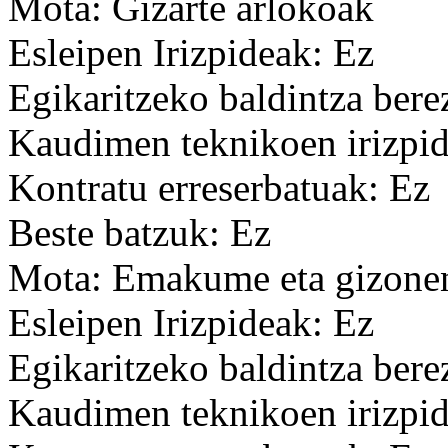
Mota: Gizarte arlokoak
Esleipen Irizpideak: Ez
Egikaritzeko baldintza bere
Kaudimen teknikoen irizpid
Kontratu erreserbatuak: Ez
Beste batzuk: Ez
Mota: Emakume eta gizonen
Esleipen Irizpideak: Ez
Egikaritzeko baldintza bere
Kaudimen teknikoen irizpid