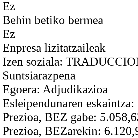
Ez
Behin betiko bermea
Ez
Enpresa lizitatzaileak
Izen soziala: TRADUCCI
Suntsiarazpena
Egoera: Adjudikazioa
Esleipendunaren eskaintza: 
Prezioa, BEZ gabe: 5.058,6
Prezioa, BEZarekin: 6.120,