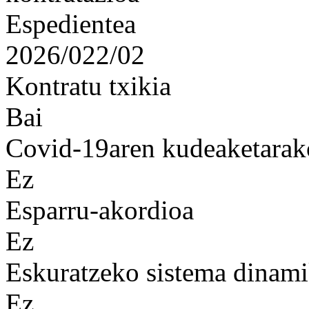
Espedientea
2026/022/02
Kontratu txikia
Bai
Covid-19aren kudeaketarak
Ez
Esparru-akordioa
Ez
Eskuratzeko sistema dinam
Ez