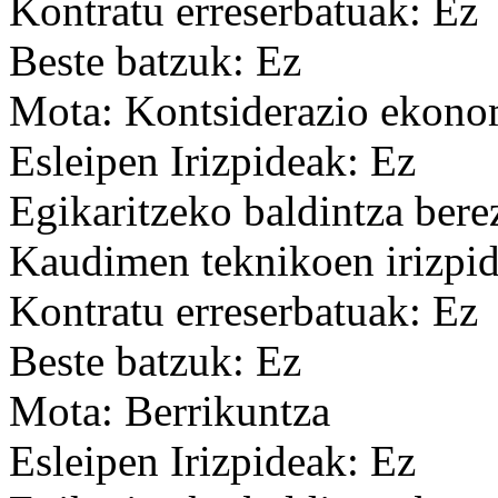
Kontratu erreserbatuak: Ez
Beste batzuk: Ez
Mota: Kontsiderazio ekon
Esleipen Irizpideak: Ez
Egikaritzeko baldintza bere
Kaudimen teknikoen irizpid
Kontratu erreserbatuak: Ez
Beste batzuk: Ez
Mota: Berrikuntza
Esleipen Irizpideak: Ez