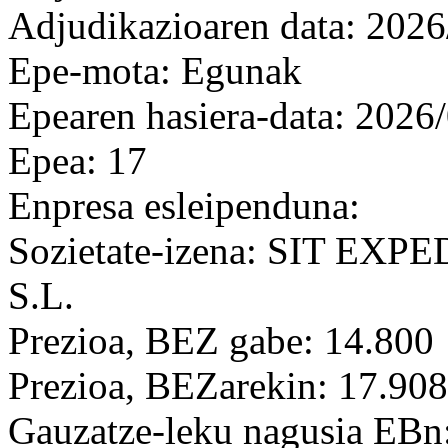
Adjudikazioaren data: 2026
Epe-mota: Egunak
Epearen hasiera-data: 2026
Epea: 17
Enpresa esleipenduna:
Sozietate-izena: SIT E
S.L.
Prezioa, BEZ gabe: 14.800
Prezioa, BEZarekin: 17.908
Gauzatze-leku nagusia EBn