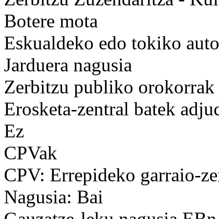
Botere mota
Eskualdeko edo tokiko auto
Jarduera nagusia
Zerbitzu publiko orokorrak
Erosketa-zentral batek adju
Ez
CPVak
CPV: Errepideko garraio-ze
Nagusia: Bai
Gauzatze-leku nagusia EBn