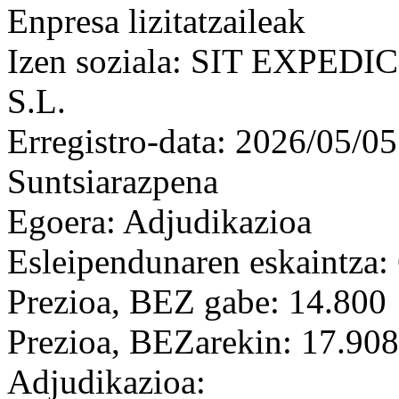
Enpresa lizitatzaileak
Izen soziala: SIT EXPE
S.L.
Erregistro-data: 2026/05/05
Suntsiarazpena
Egoera: Adjudikazioa
Esleipendunaren eskaintza: 
Prezioa, BEZ gabe: 14.800
Prezioa, BEZarekin: 17.908
Adjudikazioa: