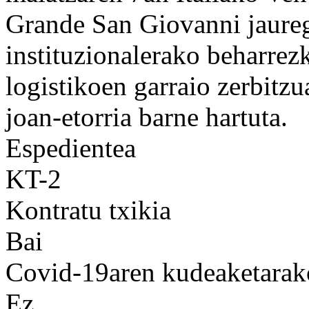
Grande San Giovanni jaureg
instituzionalerako beharrez
logistikoen garraio zerbitzu
joan-etorria barne hartuta.
Espedientea
KT-2
Kontratu txikia
Bai
Covid-19aren kudeaketarak
Ez