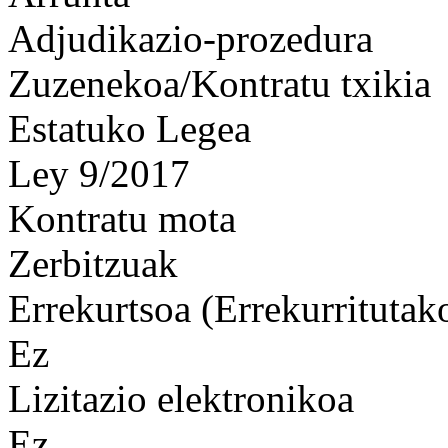
Adjudikazio-prozedura
Zuzenekoa/Kontratu txikia
Estatuko Legea
Ley 9/2017
Kontratu mota
Zerbitzuak
Errekurtsoa (Errekurritutak
Ez
Lizitazio elektronikoa
Ez