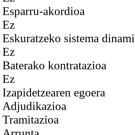
Esparru-akordioa
Ez
Eskuratzeko sistema dinam
Ez
Baterako kontratazioa
Ez
Izapidetzearen egoera
Adjudikazioa
Tramitazioa
Arrunta