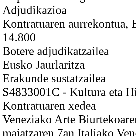
Adjudikazioa
Kontratuaren aurrekontua,
14.800
Botere adjudikatzailea
Eusko Jaurlaritza
Erakunde sustatzailea
S4833001C - Kultura eta Hi
Kontratuaren xedea
Veneziako Arte Biurtekoare
maiatzaren 7an Italiako Ve