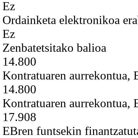
Ez
Ordainketa elektronikoa era
Ez
Zenbatetsitako balioa
14.800
Kontratuaren aurrekontua,
14.800
Kontratuaren aurrekontua,
17.908
EBren funtsekin finantzatut