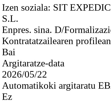
Izen soziala: SIT EXPE
S.L.
Enpres. sina. D/Formalizaz
Kontratatzailearen profilean
Bai
Argitaratze-data
2026/05/22
Automatikoki argitaratu 
Ez