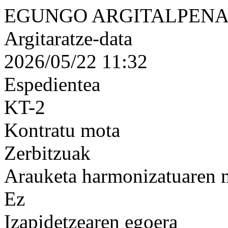
EGUNGO ARGITALPENA
Argitaratze-data
2026/05/22 11:32
Espedientea
KT-2
Kontratu mota
Zerbitzuak
Arauketa harmonizatuaren
Ez
Izapidetzearen egoera