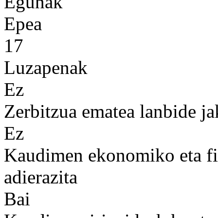
Egunak
Epea
17
Luzapenak
Ez
Zerbitzua ematea lanbide ja
Ez
Kaudimen ekonomiko eta fin
adierazita
Bai