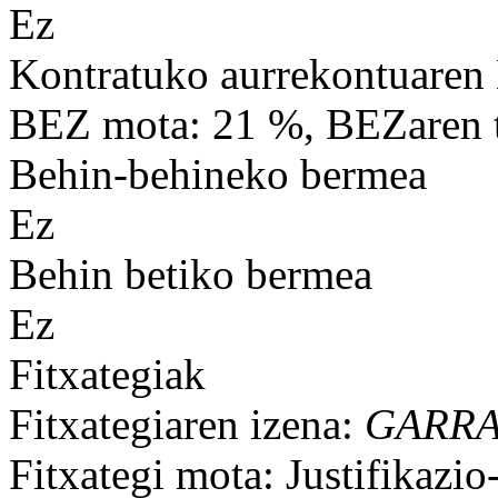
Ez
Kontratuko aurrekontuaren
BEZ mota: 21 %, BEZaren t
Behin-behineko bermea
Ez
Behin betiko bermea
Ez
Fitxategiak
Fitxategiaren izena:
GARRA
Fitxategi mota: Justifikazi