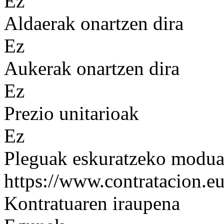
Ez
Aldaerak onartzen dira
Ez
Aukerak onartzen dira
Ez
Prezio unitarioak
Ez
Pleguak eskuratzeko modu
https://www.contratacion.eu
Kontratuaren iraupena