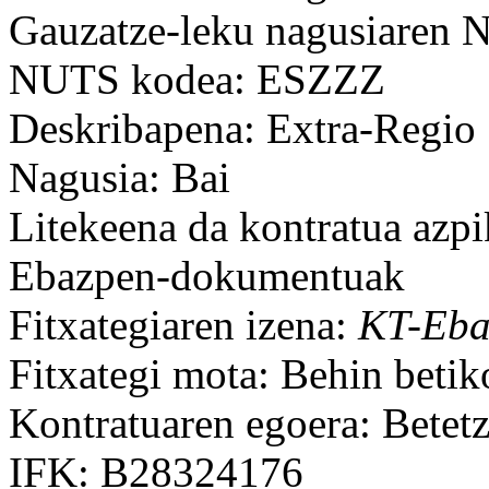
Gauzatze-leku nagusiaren
NUTS kodea: ESZZZ
Deskribapena: Extra-Regio
Nagusia: Bai
Litekeena da kontratua azpi
Ebazpen-dokumentuak
Fitxategiaren izena:
KT-Eba
Fitxategi mota: Behin beti
Kontratuaren egoera: Betet
IFK: B28324176