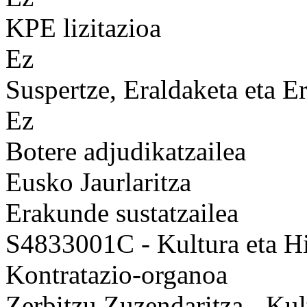
KPE lizitazioa
Ez
Suspertze, Eraldaketa eta Er
Ez
Botere adjudikatzailea
Eusko Jaurlaritza
Erakunde sustatzailea
S4833001C - Kultura eta Hi
Kontratazio-organoa
Zerbitzu Zuzendaritza - Kul