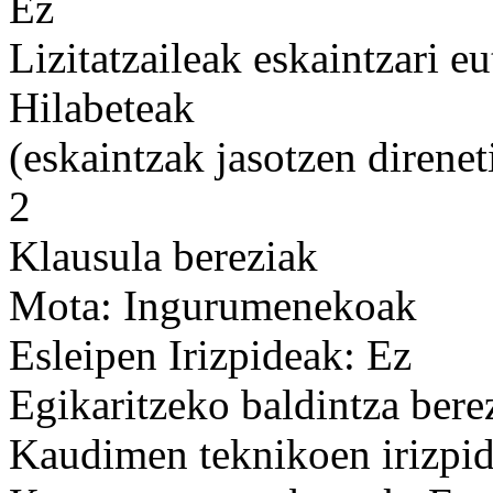
Ez
Lizitatzaileak eskaintzari e
Hilabeteak
(eskaintzak jasotzen direnet
2
Klausula bereziak
Mota: Ingurumenekoak
Esleipen Irizpideak: Ez
Egikaritzeko baldintza bere
Kaudimen teknikoen irizpid