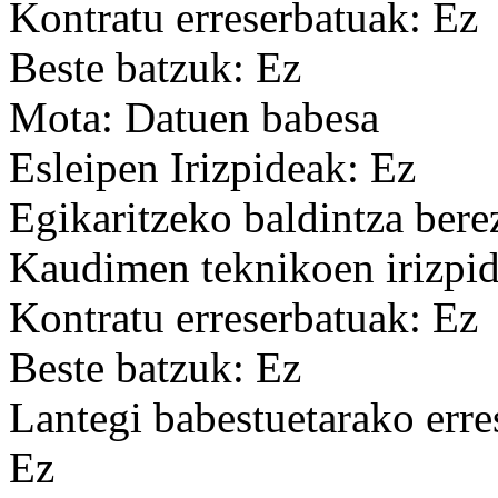
Kontratu erreserbatuak: Ez
Beste batzuk: Ez
Mota: Datuen babesa
Esleipen Irizpideak: Ez
Egikaritzeko baldintza bere
Kaudimen teknikoen irizpid
Kontratu erreserbatuak: Ez
Beste batzuk: Ez
Lantegi babestuetarako erre
Ez