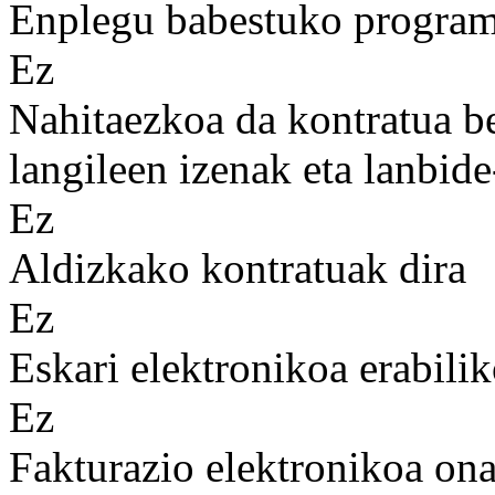
Enplegu babestuko programa
Ez
Nahitaezkoa da kontratua b
langileen izenak eta lanbid
Ez
Aldizkako kontratuak dira
Ez
Eskari elektronikoa erabilik
Ez
Fakturazio elektronikoa on