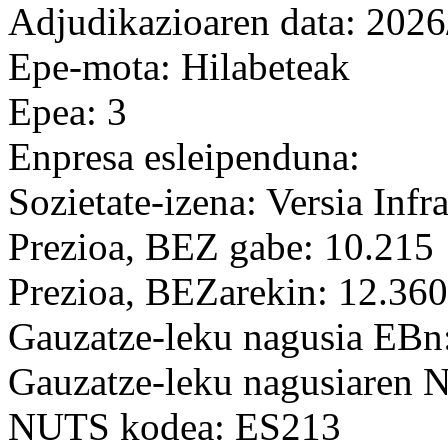
Adjudikazioaren data: 2026
Epe-mota: Hilabeteak
Epea: 3
Enpresa esleipenduna:
Sozietate-izena: Versia Infra
Prezioa, BEZ gabe: 10.215
Prezioa, BEZarekin: 12.360
Gauzatze-leku nagusia EBn
Gauzatze-leku nagusiaren
NUTS kodea: ES213