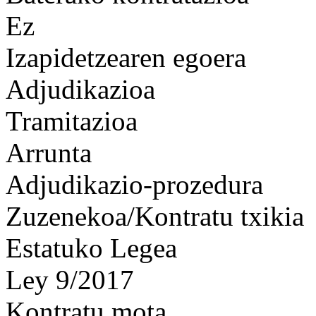
Ez
Izapidetzearen egoera
Adjudikazioa
Tramitazioa
Arrunta
Adjudikazio-prozedura
Zuzenekoa/Kontratu txikia
Estatuko Legea
Ley 9/2017
Kontratu mota