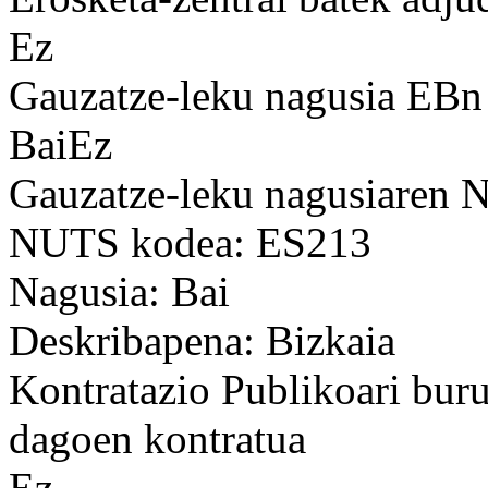
Ez
Gauzatze-leku nagusia EBn
BaiEz
Gauzatze-leku nagusiaren
NUTS kodea: ES213
Nagusia: Bai
Deskribapena: Bizkaia
Kontratazio Publikoari bur
dagoen kontratua
Ez