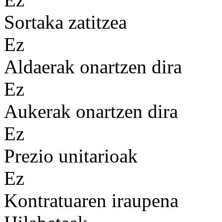
Sortaka zatitzea
Ez
Aldaerak onartzen dira
Ez
Aukerak onartzen dira
Ez
Prezio unitarioak
Ez
Kontratuaren iraupena