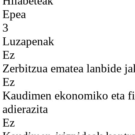
Hilabeteak
Epea
3
Luzapenak
Ez
Zerbitzua ematea lanbide ja
Ez
Kaudimen ekonomiko eta fin
adierazita
Ez