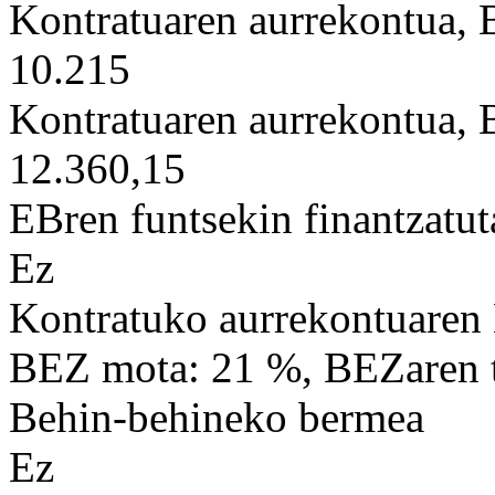
Kontratuaren aurrekontua,
10.215
Kontratuaren aurrekontua,
12.360,15
EBren funtsekin finantzatut
Ez
Kontratuko aurrekontuaren
BEZ mota: 21 %, BEZaren t
Behin-behineko bermea
Ez