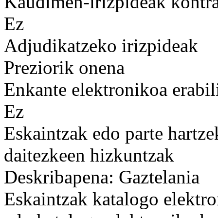
Kaudimen-irizpideak kontrat
Ez
Adjudikatzeko irizpideak
Preziorik onena
Enkante elektronikoa erabil
Ez
Eskaintzak edo parte hartze
daitezkeen hizkuntzak
Deskribapena: Gaztelania
Eskaintzak katalogo elektro