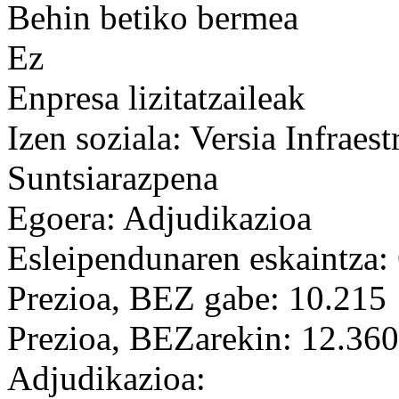
Behin betiko bermea
Ez
Enpresa lizitatzaileak
Izen soziala: Versia Infraest
Suntsiarazpena
Egoera: Adjudikazioa
Esleipendunaren eskaintza: 
Prezioa, BEZ gabe: 10.215
Prezioa, BEZarekin: 12.360
Adjudikazioa: