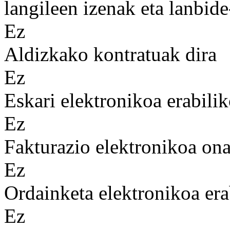
langileen izenak eta lanbid
Ez
Aldizkako kontratuak dira
Ez
Eskari elektronikoa erabilik
Ez
Fakturazio elektronikoa on
Ez
Ordainketa elektronikoa era
Ez