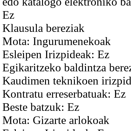
edo katalogo elektroniko ba
Ez
Klausula bereziak
Mota: Ingurumenekoak
Esleipen Irizpideak: Ez
Egikaritzeko baldintza bere
Kaudimen teknikoen irizpid
Kontratu erreserbatuak: Ez
Beste batzuk: Ez
Mota: Gizarte arlokoak