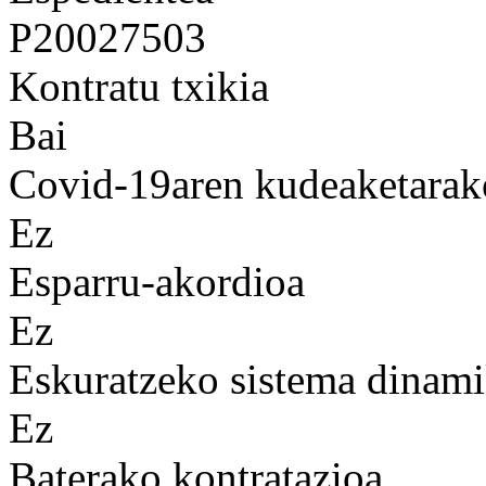
P20027503
Kontratu txikia
Bai
Covid-19aren kudeaketarak
Ez
Esparru-akordioa
Ez
Eskuratzeko sistema dinam
Ez
Baterako kontratazioa