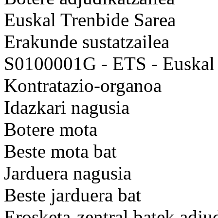
Euskal Trenbide Sarea
Erakunde sustatzailea
S0100001G - ETS - Euskal 
Kontratazio-organoa
Idazkari nagusia
Botere mota
Beste mota bat
Jarduera nagusia
Beste jarduera bat
Erosketa-zentral batek adju