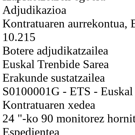
Adjudikazioa
Kontratuaren aurrekontua,
10.215
Botere adjudikatzailea
Euskal Trenbide Sarea
Erakunde sustatzailea
S0100001G - ETS - Euskal 
Kontratuaren xedea
24 "-ko 90 monitorez horni
Espedientea