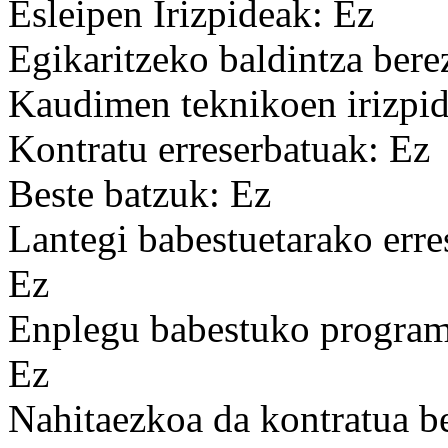
Esleipen Irizpideak: Ez
Egikaritzeko baldintza bere
Kaudimen teknikoen irizpid
Kontratu erreserbatuak: Ez
Beste batzuk: Ez
Lantegi babestuetarako erre
Ez
Enplegu babestuko programa
Ez
Nahitaezkoa da kontratua b