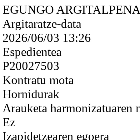
EGUNGO ARGITALPENA
Argitaratze-data
2026/06/03 13:26
Espedientea
P20027503
Kontratu mota
Hornidurak
Arauketa harmonizatuaren
Ez
Izapidetzearen egoera