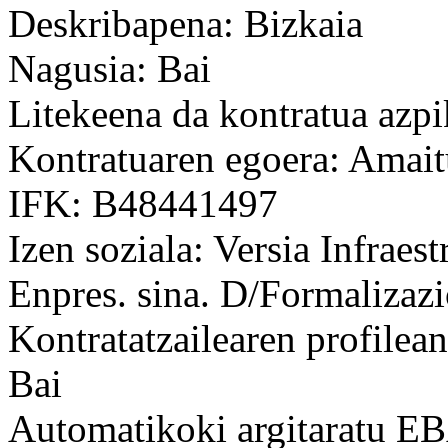
Deskribapena: Bizkaia
Nagusia: Bai
Litekeena da kontratua azpi
Kontratuaren egoera: Amait
IFK: B48441497
Izen soziala: Versia Infraest
Enpres. sina. D/Formalizaz
Kontratatzailearen profilean
Bai
Automatikoki argitaratu 