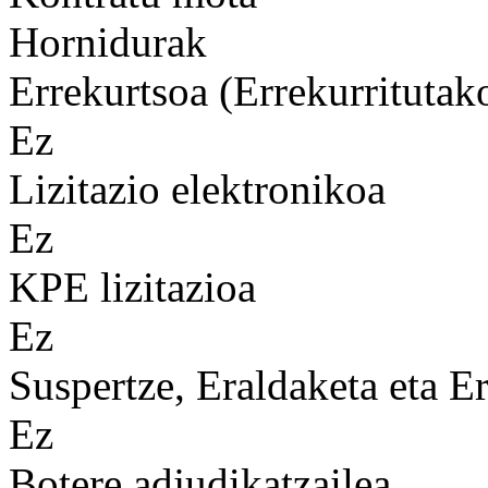
Hornidurak
Errekurtsoa (Errekurritutak
Ez
Lizitazio elektronikoa
Ez
KPE lizitazioa
Ez
Suspertze, Eraldaketa eta Er
Ez
Botere adjudikatzailea