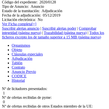
Código del expediente:
2020/0128
Tipo de Anuncio:
Anuncio
Estado de la tramitación:
Adjudicación
Fecha de la adjudicación:
05/12/2019
Licitación electrónica:
No
Ver Ficha completa[+]
Suscribir alertas anuncio
|
Suscribir alertas poder
|
Comprobar
integridad (página nueva)
|
Trazabilidad (página nueva)
|
Todos los
ficheros excepto los de tamaño superior a 15 MB (página nueva)
Organismos
Objeto
Cláusulas especiales
Adjudicación
Tablón
Contrato
Anuncio Previo
CODICE
Historial
Nº de licitadores presentados:
1
Nº de ofertas recibidas de pyme:
0
Nº de ofertas recibidas de otros Estados miembro de la UE: