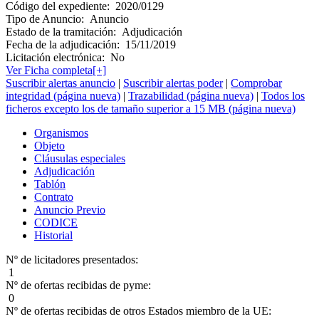
Código del expediente:
2020/0129
Tipo de Anuncio:
Anuncio
Estado de la tramitación:
Adjudicación
Fecha de la adjudicación:
15/11/2019
Licitación electrónica:
No
Ver Ficha completa[+]
Suscribir alertas anuncio
|
Suscribir alertas poder
|
Comprobar
integridad (página nueva)
|
Trazabilidad (página nueva)
|
Todos los
ficheros excepto los de tamaño superior a 15 MB (página nueva)
Organismos
Objeto
Cláusulas especiales
Adjudicación
Tablón
Contrato
Anuncio Previo
CODICE
Historial
Nº de licitadores presentados:
1
Nº de ofertas recibidas de pyme:
0
Nº de ofertas recibidas de otros Estados miembro de la UE: