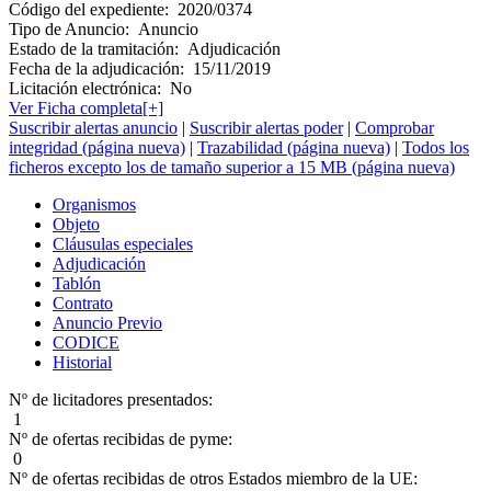
Código del expediente:
2020/0374
Tipo de Anuncio:
Anuncio
Estado de la tramitación:
Adjudicación
Fecha de la adjudicación:
15/11/2019
Licitación electrónica:
No
Ver Ficha completa[+]
Suscribir alertas anuncio
|
Suscribir alertas poder
|
Comprobar
integridad (página nueva)
|
Trazabilidad (página nueva)
|
Todos los
ficheros excepto los de tamaño superior a 15 MB (página nueva)
Organismos
Objeto
Cláusulas especiales
Adjudicación
Tablón
Contrato
Anuncio Previo
CODICE
Historial
Nº de licitadores presentados:
1
Nº de ofertas recibidas de pyme:
0
Nº de ofertas recibidas de otros Estados miembro de la UE: