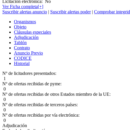
Licitación electrónica:
No
Ver Ficha completa[+]
Suscribir alertas anuncio
|
Suscribir alertas poder
|
Comprobar integrid
Organismos
Objeto
Cláusulas especiales
Adjudicación
Tablón
Contrato
Anuncio Previo
CODICE
Historial
Nº de licitadores presentados:
1
Nº de ofertas recibidas de pyme:
0
Nº de ofertas recibidas de otros Estados miembro de la UE:
0
Nº de ofertas recibidas de terceros países:
0
Nº de ofertas recibidas por vía electrónica:
0
Adjudicación