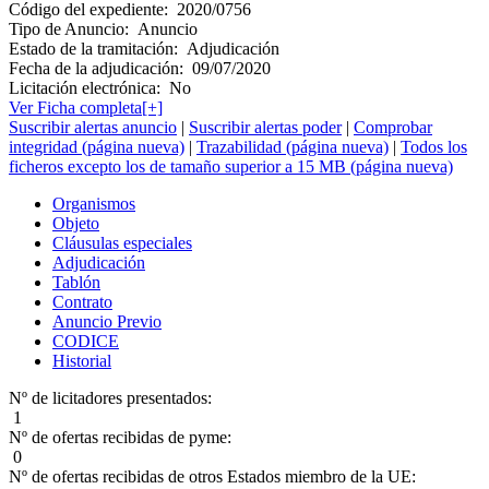
Código del expediente:
2020/0756
Tipo de Anuncio:
Anuncio
Estado de la tramitación:
Adjudicación
Fecha de la adjudicación:
09/07/2020
Licitación electrónica:
No
Ver Ficha completa[+]
Suscribir alertas anuncio
|
Suscribir alertas poder
|
Comprobar
integridad (página nueva)
|
Trazabilidad (página nueva)
|
Todos los
ficheros excepto los de tamaño superior a 15 MB (página nueva)
Organismos
Objeto
Cláusulas especiales
Adjudicación
Tablón
Contrato
Anuncio Previo
CODICE
Historial
Nº de licitadores presentados:
1
Nº de ofertas recibidas de pyme:
0
Nº de ofertas recibidas de otros Estados miembro de la UE: