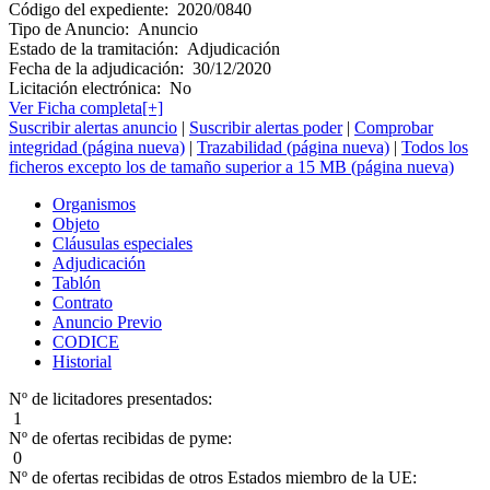
Código del expediente:
2020/0840
Tipo de Anuncio:
Anuncio
Estado de la tramitación:
Adjudicación
Fecha de la adjudicación:
30/12/2020
Licitación electrónica:
No
Ver Ficha completa[+]
Suscribir alertas anuncio
|
Suscribir alertas poder
|
Comprobar
integridad (página nueva)
|
Trazabilidad (página nueva)
|
Todos los
ficheros excepto los de tamaño superior a 15 MB (página nueva)
Organismos
Objeto
Cláusulas especiales
Adjudicación
Tablón
Contrato
Anuncio Previo
CODICE
Historial
Nº de licitadores presentados:
1
Nº de ofertas recibidas de pyme:
0
Nº de ofertas recibidas de otros Estados miembro de la UE: