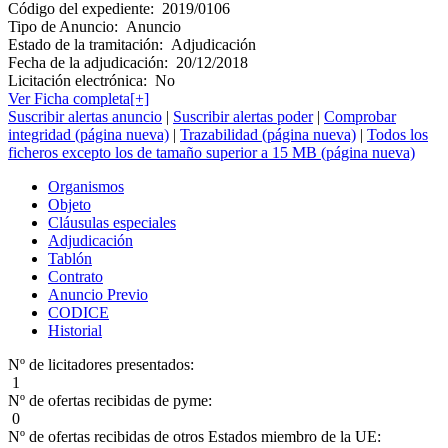
Código del expediente:
2019/0106
Tipo de Anuncio:
Anuncio
Estado de la tramitación:
Adjudicación
Fecha de la adjudicación:
20/12/2018
Licitación electrónica:
No
Ver Ficha completa[+]
Suscribir alertas anuncio
|
Suscribir alertas poder
|
Comprobar
integridad (página nueva)
|
Trazabilidad (página nueva)
|
Todos los
ficheros excepto los de tamaño superior a 15 MB (página nueva)
Organismos
Objeto
Cláusulas especiales
Adjudicación
Tablón
Contrato
Anuncio Previo
CODICE
Historial
Nº de licitadores presentados:
1
Nº de ofertas recibidas de pyme:
0
Nº de ofertas recibidas de otros Estados miembro de la UE: