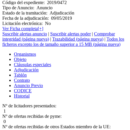
Código del expediente:
2019/0472
Tipo de Anuncio:
Anuncio
Estado de la tramitación:
Adjudicación
Fecha de la adjudicación:
09/05/2019
Licitación electrónica:
No
Ver Ficha completa[+]
Suscribir alertas anuncio
|
Suscribir alertas poder
|
Comprobar
integridad (página nueva)
|
Trazabilidad (página nueva)
|
Todos los
ficheros excepto los de tamaño superior a 15 MB (página nueva)
Organismos
Objeto
Cláusulas especiales
Adjudicación
Tablón
Contrato
Anuncio Previo
CODICE
Historial
Nº de licitadores presentados:
1
Nº de ofertas recibidas de pyme:
0
Nº de ofertas recibidas de otros Estados miembro de la UE: