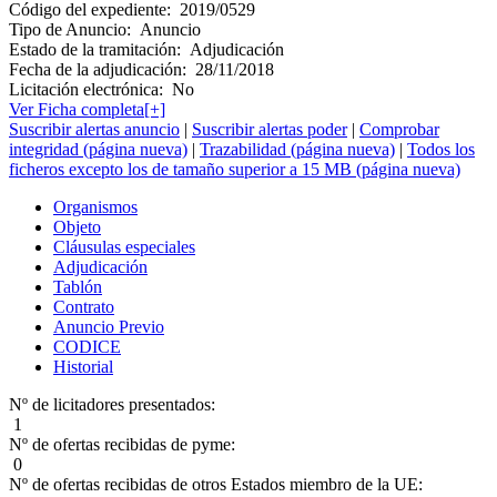
Código del expediente:
2019/0529
Tipo de Anuncio:
Anuncio
Estado de la tramitación:
Adjudicación
Fecha de la adjudicación:
28/11/2018
Licitación electrónica:
No
Ver Ficha completa[+]
Suscribir alertas anuncio
|
Suscribir alertas poder
|
Comprobar
integridad (página nueva)
|
Trazabilidad (página nueva)
|
Todos los
ficheros excepto los de tamaño superior a 15 MB (página nueva)
Organismos
Objeto
Cláusulas especiales
Adjudicación
Tablón
Contrato
Anuncio Previo
CODICE
Historial
Nº de licitadores presentados:
1
Nº de ofertas recibidas de pyme:
0
Nº de ofertas recibidas de otros Estados miembro de la UE: