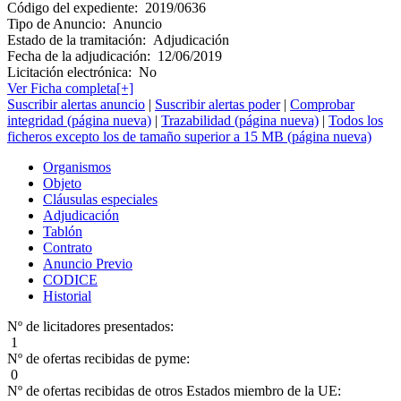
Código del expediente:
2019/0636
Tipo de Anuncio:
Anuncio
Estado de la tramitación:
Adjudicación
Fecha de la adjudicación:
12/06/2019
Licitación electrónica:
No
Ver Ficha completa[+]
Suscribir alertas anuncio
|
Suscribir alertas poder
|
Comprobar
integridad (página nueva)
|
Trazabilidad (página nueva)
|
Todos los
ficheros excepto los de tamaño superior a 15 MB (página nueva)
Organismos
Objeto
Cláusulas especiales
Adjudicación
Tablón
Contrato
Anuncio Previo
CODICE
Historial
Nº de licitadores presentados:
1
Nº de ofertas recibidas de pyme:
0
Nº de ofertas recibidas de otros Estados miembro de la UE: