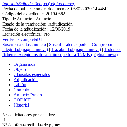
Imprimir
Sello de Tiempo (página nueva)
Fecha de publicación del documento:
06/02/2020 14:44:42
Código del expediente:
2019/0682
Tipo de Anuncio:
Anuncio
Estado de la tramitación:
Adjudicación
Fecha de la adjudicación:
12/06/2019
Licitación electrónica:
No
Ver Ficha completa[+]
Suscribir alertas anuncio
|
Suscribir alertas poder
|
Comprobar
integridad (página nueva)
|
Trazabilidad (página nueva)
|
Todos los
ficheros excepto los de tamaño superior a 15 MB (página nueva)
Organismos
Objeto
Cláusulas especiales
Adjudicación
Tablón
Contrato
Anuncio Previo
CODICE
Historial
Nº de licitadores presentados:
1
Nº de ofertas recibidas de pyme: