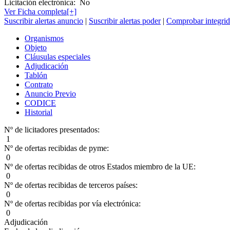
Licitación electrónica:
No
Ver Ficha completa[+]
Suscribir alertas anuncio
|
Suscribir alertas poder
|
Comprobar integrid
Organismos
Objeto
Cláusulas especiales
Adjudicación
Tablón
Contrato
Anuncio Previo
CODICE
Historial
Nº de licitadores presentados:
1
Nº de ofertas recibidas de pyme:
0
Nº de ofertas recibidas de otros Estados miembro de la UE:
0
Nº de ofertas recibidas de terceros países:
0
Nº de ofertas recibidas por vía electrónica:
0
Adjudicación