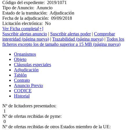
Código del expediente:
2019/1071
Tipo de Anuncio:
Anuncio
Estado de la tramitación:
Adjudicación
Fecha de la adjudicación:
09/09/2018
Licitación electrónica:
No
Ver Ficha completa[+]
Suscribir alertas anuncio
|
Suscribir alertas poder
|
Comprobar
integridad (página nueva)
|
Trazabilidad (página nueva)
|
Todos los
ficheros excepto los de tamaño superior a 15 MB (página nueva)
Organismos
Objeto
Cláusulas especiales
Adjudicación
Tablón
Contrato
Anuncio Previo
CODICE
Historial
Nº de licitadores presentados:
1
Nº de ofertas recibidas de pyme:
0
Nº de ofertas recibidas de otros Estados miembro de la UE: