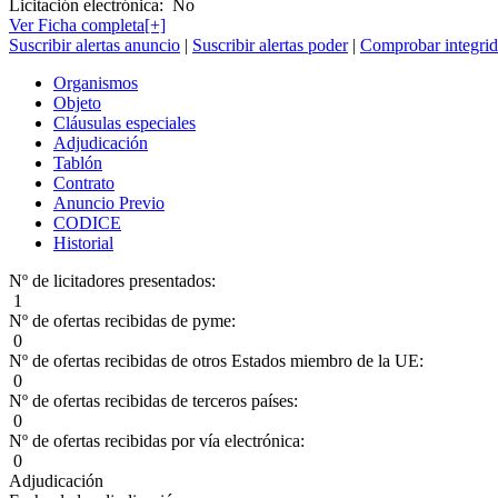
Licitación electrónica:
No
Ver Ficha completa[+]
Suscribir alertas anuncio
|
Suscribir alertas poder
|
Comprobar integrid
Organismos
Objeto
Cláusulas especiales
Adjudicación
Tablón
Contrato
Anuncio Previo
CODICE
Historial
Nº de licitadores presentados:
1
Nº de ofertas recibidas de pyme:
0
Nº de ofertas recibidas de otros Estados miembro de la UE:
0
Nº de ofertas recibidas de terceros países:
0
Nº de ofertas recibidas por vía electrónica:
0
Adjudicación