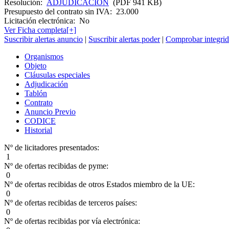
Resolución:
ADJUDICACION
(PDF 941 KB)
Presupuesto del contrato sin IVA:
23.000
Licitación electrónica:
No
Ver Ficha completa[+]
Suscribir alertas anuncio
|
Suscribir alertas poder
|
Comprobar integrid
Organismos
Objeto
Cláusulas especiales
Adjudicación
Tablón
Contrato
Anuncio Previo
CODICE
Historial
Nº de licitadores presentados:
1
Nº de ofertas recibidas de pyme:
0
Nº de ofertas recibidas de otros Estados miembro de la UE:
0
Nº de ofertas recibidas de terceros países:
0
Nº de ofertas recibidas por vía electrónica: