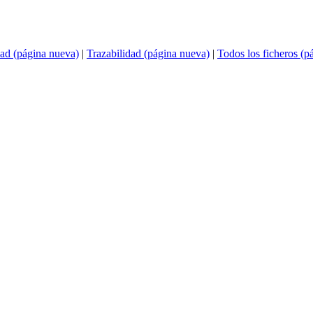
ad (página nueva)
|
Trazabilidad (página nueva)
|
Todos los ficheros (p