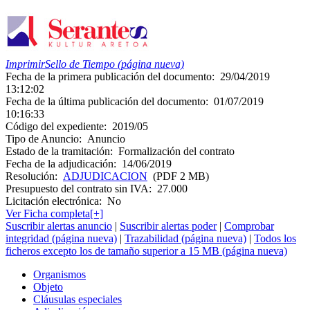
Imprimir
Sello de Tiempo (página nueva)
Fecha de la primera publicación del documento:
29/04/2019
13:12:02
Fecha de la última publicación del documento:
01/07/2019
10:16:33
Código del expediente:
2019/05
Tipo de Anuncio:
Anuncio
Estado de la tramitación:
Formalización del contrato
Fecha de la adjudicación:
14/06/2019
Resolución:
ADJUDICACION
(PDF 2 MB)
Presupuesto del contrato sin IVA:
27.000
Licitación electrónica:
No
Ver Ficha completa[+]
Suscribir alertas anuncio
|
Suscribir alertas poder
|
Comprobar
integridad (página nueva)
|
Trazabilidad (página nueva)
|
Todos los
ficheros excepto los de tamaño superior a 15 MB (página nueva)
Organismos
Objeto
Cláusulas especiales