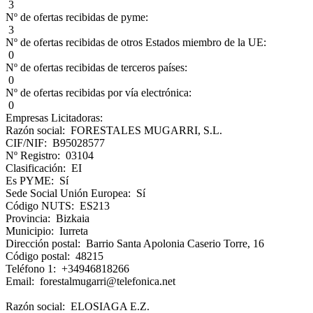
3
Nº de ofertas recibidas de pyme:
3
Nº de ofertas recibidas de otros Estados miembro de la UE:
0
Nº de ofertas recibidas de terceros países:
0
Nº de ofertas recibidas por vía electrónica:
0
Empresas Licitadoras:
Razón social: FORESTALES MUGARRI, S.L.
CIF/NIF: B95028577
Nº Registro: 03104
Clasificación: EI
Es PYME: Sí
Sede Social Unión Europea: Sí
Código NUTS: ES213
Provincia: Bizkaia
Municipio: Iurreta
Dirección postal: Barrio Santa Apolonia Caserio Torre, 16
Código postal: 48215
Teléfono 1: +34946818266
Email: forestalmugarri@telefonica.net
Razón social: ELOSIAGA E.Z.