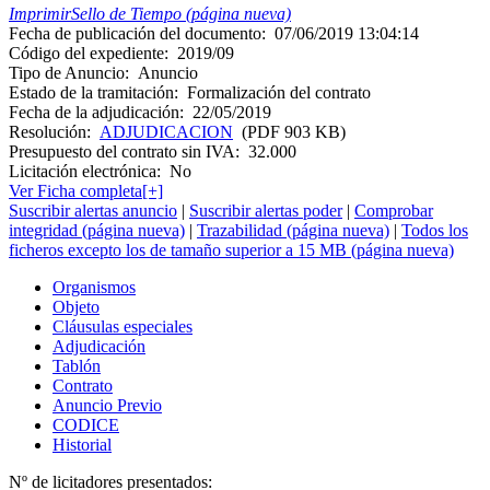
Imprimir
Sello de Tiempo (página nueva)
Fecha de publicación del documento:
07/06/2019 13:04:14
Código del expediente:
2019/09
Tipo de Anuncio:
Anuncio
Estado de la tramitación:
Formalización del contrato
Fecha de la adjudicación:
22/05/2019
Resolución:
ADJUDICACION
(PDF 903 KB)
Presupuesto del contrato sin IVA:
32.000
Licitación electrónica:
No
Ver Ficha completa[+]
Suscribir alertas anuncio
|
Suscribir alertas poder
|
Comprobar
integridad (página nueva)
|
Trazabilidad (página nueva)
|
Todos los
ficheros excepto los de tamaño superior a 15 MB (página nueva)
Organismos
Objeto
Cláusulas especiales
Adjudicación
Tablón
Contrato
Anuncio Previo
CODICE
Historial
Nº de licitadores presentados: