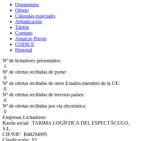
Organismos
Objeto
Cláusulas especiales
Adjudicación
Tablón
Contrato
Anuncio Previo
CODICE
Historial
Nº de licitadores presentados:
1
Nº de ofertas recibidas de pyme:
0
Nº de ofertas recibidas de otros Estados miembro de la UE:
0
Nº de ofertas recibidas de terceros países:
0
Nº de ofertas recibidas por vía electrónica:
0
Empresas Licitadoras:
Razón social: TARIMA LOGÍSTICA DEL ESPECTÁCULO,
S.L.
CIF/NIF: B48294995
Clasificación: EI