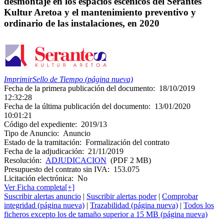
desmontaje en los espacios escénicos del Serantes
Kultur Aretoa y el mantenimiento preventivo y
ordinario de las instalaciones, en 2020
Imprimir
Sello de Tiempo (página nueva)
Fecha de la primera publicación del documento:
18/10/2019
12:32:28
Fecha de la última publicación del documento:
13/01/2020
10:01:21
Código del expediente:
2019/13
Tipo de Anuncio:
Anuncio
Estado de la tramitación:
Formalización del contrato
Fecha de la adjudicación:
21/11/2019
Resolución:
ADJUDICACION
(PDF 2 MB)
Presupuesto del contrato sin IVA:
153.075
Licitación electrónica:
No
Ver Ficha completa[+]
Suscribir alertas anuncio
|
Suscribir alertas poder
|
Comprobar
integridad (página nueva)
|
Trazabilidad (página nueva)
|
Todos los
ficheros excepto los de tamaño superior a 15 MB (página nueva)