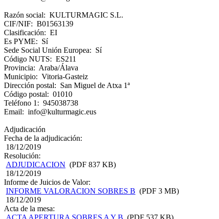
Razón social: KULTURMAGIC S.L.
CIF/NIF: B01563139
Clasificación: EI
Es PYME: Sí
Sede Social Unión Europea: Sí
Código NUTS: ES211
Provincia: Araba/Álava
Municipio: Vitoria-Gasteiz
Dirección postal: San Miguel de Atxa 1ª
Código postal: 01010
Teléfono 1: 945038738
Email: info@kulturmagic.eus
Adjudicación
Fecha de la adjudicación:
18/12/2019
Resolución:
ADJUDICACION
(PDF 837 KB)
18/12/2019
Informe de Juicios de Valor:
INFORME VALORACION SOBRES B
(PDF 3 MB)
18/12/2019
Acta de la mesa:
ACTA APERTURA SOBRES A Y B
(PDF 537 KB)