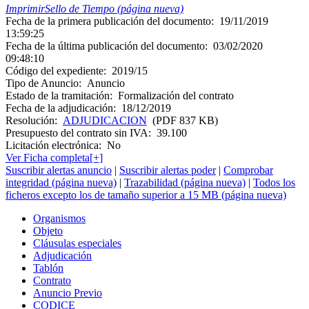
Imprimir
Sello de Tiempo (página nueva)
Fecha de la primera publicación del documento:
19/11/2019
13:59:25
Fecha de la última publicación del documento:
03/02/2020
09:48:10
Código del expediente:
2019/15
Tipo de Anuncio:
Anuncio
Estado de la tramitación:
Formalización del contrato
Fecha de la adjudicación:
18/12/2019
Resolución:
ADJUDICACION
(PDF 837 KB)
Presupuesto del contrato sin IVA:
39.100
Licitación electrónica:
No
Ver Ficha completa[+]
Suscribir alertas anuncio
|
Suscribir alertas poder
|
Comprobar
integridad (página nueva)
|
Trazabilidad (página nueva)
|
Todos los
ficheros excepto los de tamaño superior a 15 MB (página nueva)
Organismos
Objeto
Cláusulas especiales
Adjudicación
Tablón
Contrato
Anuncio Previo
CODICE