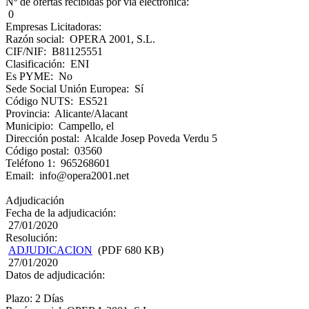
Nº de ofertas recibidas por vía electrónica:
0
Empresas Licitadoras:
Razón social: OPERA 2001, S.L.
CIF/NIF: B81125551
Clasificación: ENI
Es PYME: No
Sede Social Unión Europea: Sí
Código NUTS: ES521
Provincia: Alicante/Alacant
Municipio: Campello, el
Dirección postal: Alcalde Josep Poveda Verdu 5
Código postal: 03560
Teléfono 1: 965268601
Email: info@opera2001.net
Adjudicación
Fecha de la adjudicación:
27/01/2020
Resolución:
ADJUDICACION
(PDF 680 KB)
27/01/2020
Datos de adjudicación:
Plazo: 2 Días