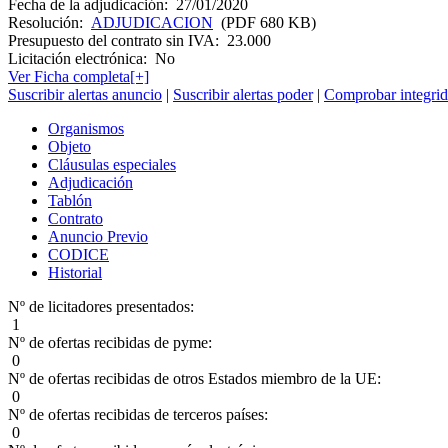
Fecha de la adjudicación:
27/01/2020
Resolución:
ADJUDICACION
(PDF 680 KB)
Presupuesto del contrato sin IVA:
23.000
Licitación electrónica:
No
Ver Ficha completa[+]
Suscribir alertas anuncio
|
Suscribir alertas poder
|
Comprobar integrid
Organismos
Objeto
Cláusulas especiales
Adjudicación
Tablón
Contrato
Anuncio Previo
CODICE
Historial
Nº de licitadores presentados:
1
Nº de ofertas recibidas de pyme:
0
Nº de ofertas recibidas de otros Estados miembro de la UE:
0
Nº de ofertas recibidas de terceros países:
0