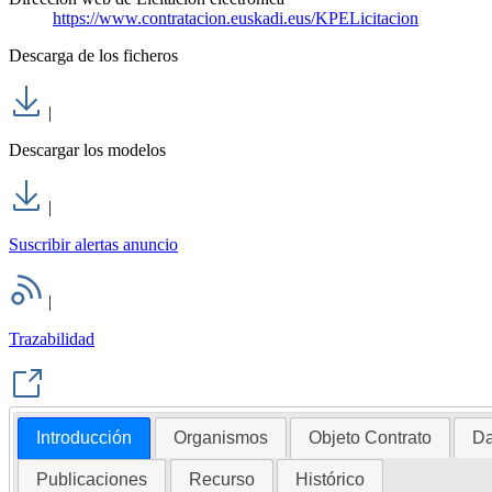
https://www.contratacion.euskadi.eus/KPELicitacion
Descarga de los ficheros
|
Descargar los modelos
|
Suscribir alertas anuncio
|
Trazabilidad
Introducción
Organismos
Objeto Contrato
Da
Publicaciones
Recurso
Histórico