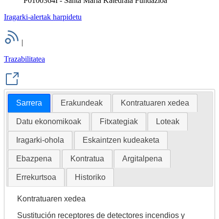
P0100364I - Santa Maria Katedrala Fundazioa
Iragarki-alertak harpidetu
|
Trazabilitatea
Sarrera
Erakundeak
Kontratuaren xedea
Datu ekonomikoak
Fitxategiak
Loteak
Iragarki-ohola
Eskaintzen kudeaketa
Ebazpena
Kontratua
Argitalpena
Errekurtsoa
Historiko
Kontratuaren xedea
Sustitución receptores de detectores incendios y