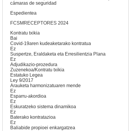
cámaras de seguridad
Espedientea
FCSMRECEPTORES 2024
Kontratu txikia
Bai
Covid-19aren kudeaketarako kontratua
Ez
Suspertze, Eraldaketa eta Erresilientzia Plana
Ez
Adjudikazio-prozedura
Zuzenekoa/Kontratu txikia
Estatuko Legea
Ley 9/2017
Arauketa harmonizatuaren mende
Ez
Esparru-akordioa
Ez
Eskuratzeko sistema dinamikoa
Ez
Baterako kontratazioa
Ez
Baliabide propioei enkargatzea