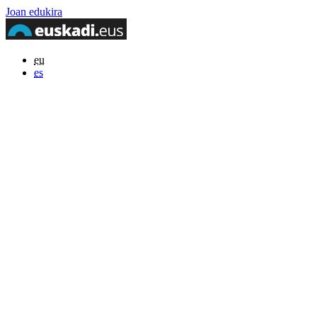
Joan edukira
eu
es