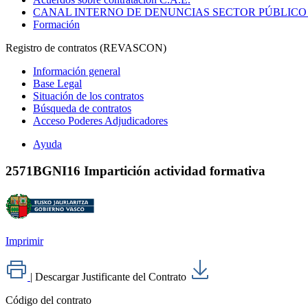
CANAL INTERNO DE DENUNCIAS SECTOR PÚBLICO
Formación
Registro de contratos (REVASCON)
Información general
Base Legal
Situación de los contratos
Búsqueda de contratos
Acceso Poderes Adjudicadores
Ayuda
2571BGNI16 Impartición actividad formativa
Imprimir
|
Descargar Justificante del Contrato
Código del contrato