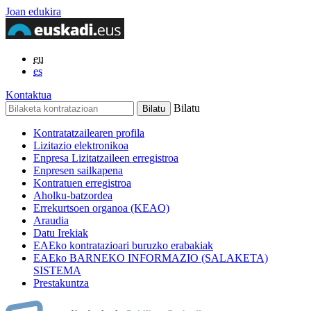
Joan edukira
eu
es
Kontaktua
Bilatu
Kontratatzailearen profila
Lizitazio elektronikoa
Enpresa Lizitatzaileen erregistroa
Enpresen sailkapena
Kontratuen erregistroa
Aholku-batzordea
Errekurtsoen organoa (KEAO)
Araudia
Datu Irekiak
EAEko kontratazioari buruzko erabakiak
EAEko BARNEKO INFORMAZIO (SALAKETA)
SISTEMA
Prestakuntza