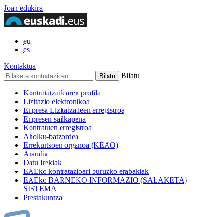
Joan edukira
eu
es
Kontaktua
Bilatu
Kontratatzailearen profila
Lizitazio elektronikoa
Enpresa Lizitatzaileen erregistroa
Enpresen sailkapena
Kontratuen erregistroa
Aholku-batzordea
Errekurtsoen organoa (KEAO)
Araudia
Datu Irekiak
EAEko kontratazioari buruzko erabakiak
EAEko BARNEKO INFORMAZIO (SALAKETA)
SISTEMA
Prestakuntza