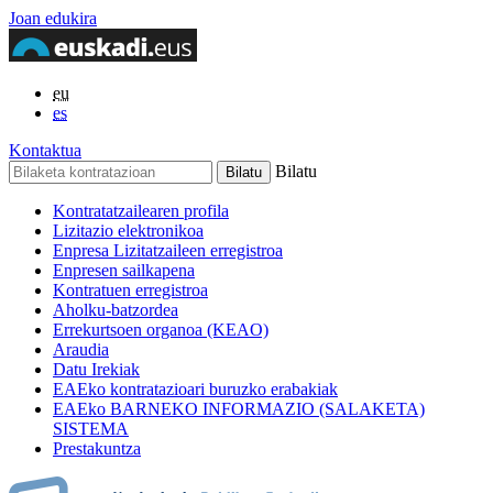
Joan edukira
eu
es
Kontaktua
Bilatu
Kontratatzailearen profila
Lizitazio elektronikoa
Enpresa Lizitatzaileen erregistroa
Enpresen sailkapena
Kontratuen erregistroa
Aholku-batzordea
Errekurtsoen organoa (KEAO)
Araudia
Datu Irekiak
EAEko kontratazioari buruzko erabakiak
EAEko BARNEKO INFORMAZIO (SALAKETA)
SISTEMA
Prestakuntza