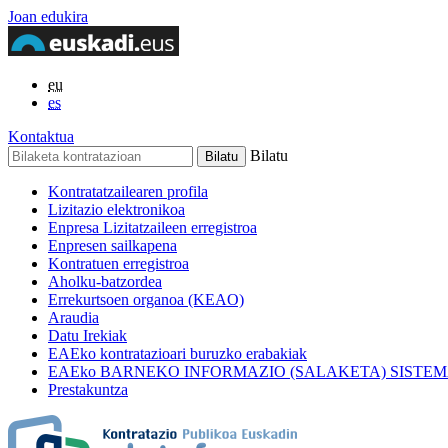
Joan edukira
eu
es
Kontaktua
Bilatu
Kontratatzailearen profila
Lizitazio elektronikoa
Enpresa Lizitatzaileen erregistroa
Enpresen sailkapena
Kontratuen erregistroa
Aholku-batzordea
Errekurtsoen organoa (KEAO)
Araudia
Datu Irekiak
EAEko kontratazioari buruzko erabakiak
EAEko BARNEKO INFORMAZIO (SALAKETA) SISTE
Prestakuntza