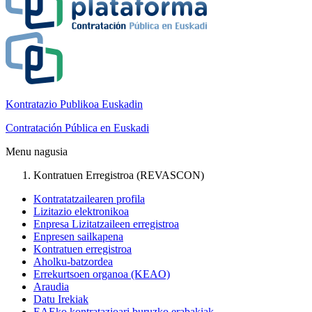
Kontratazio Publikoa Euskadin
Contratación Pública en Euskadi
Menu nagusia
Kontratuen Erregistroa (REVASCON)
Kontratatzailearen profila
Lizitazio elektronikoa
Enpresa Lizitatzaileen erregistroa
Enpresen sailkapena
Kontratuen erregistroa
Aholku-batzordea
Errekurtsoen organoa (KEAO)
Araudia
Datu Irekiak
EAEko kontratazioari buruzko erabakiak