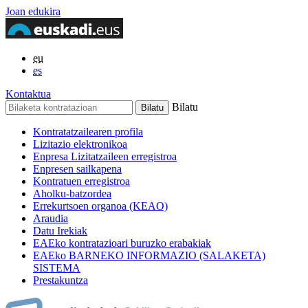
Joan edukira
eu
es
Kontaktua
Bilatu
Kontratatzailearen profila
Lizitazio elektronikoa
Enpresa Lizitatzaileen erregistroa
Enpresen sailkapena
Kontratuen erregistroa
Aholku-batzordea
Errekurtsoen organoa (KEAO)
Araudia
Datu Irekiak
EAEko kontratazioari buruzko erabakiak
EAEko BARNEKO INFORMAZIO (SALAKETA)
SISTEMA
Prestakuntza