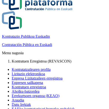
Kontratazio Publikoa Euskadin
Contratación Pública en Euskadi
Menu nagusia
Kontratuen Erregistroa (REVASCON)
Kontratatzailearen profila
Lizitazio elektronikoa
Enpresa Lizitatzaileen erregistroa
Enpresen sailkapena
Kontratuen erregistroa
Aholku-batzordea
Errekurtsoen organoa (KEAO)
Araudia
Datu Irekiak
EAEko kontratazioari buruzko erabakiak