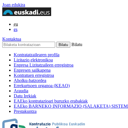
Joan edukira
eu
es
Kontaktua
Bilatu
Kontratatzailearen profila
Lizitazio elektronikoa
Enpresa Lizitatzaileen erregistroa
Enpresen sailkapena
Kontratuen erregistroa
Aholku-batzordea
Errekurtsoen organoa (KEAO)
Araudia
Datu Irekiak
EAEko kontratazioari buruzko erabakiak
EAEko BARNEKO INFORMAZIO (SALAKETA) SISTE
Prestakuntza