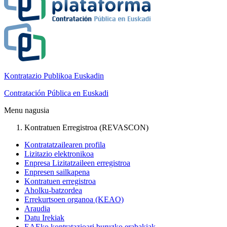
Kontratazio Publikoa Euskadin
Contratación Pública en Euskadi
Menu nagusia
Kontratuen Erregistroa (REVASCON)
Kontratatzailearen profila
Lizitazio elektronikoa
Enpresa Lizitatzaileen erregistroa
Enpresen sailkapena
Kontratuen erregistroa
Aholku-batzordea
Errekurtsoen organoa (KEAO)
Araudia
Datu Irekiak
EAEko kontratazioari buruzko erabakiak