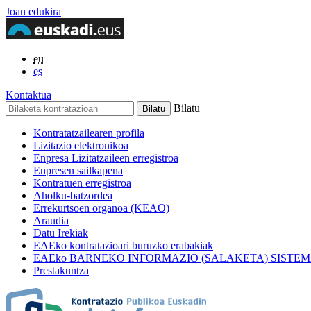
Joan edukira
eu
es
Kontaktua
Bilatu
Kontratatzailearen profila
Lizitazio elektronikoa
Enpresa Lizitatzaileen erregistroa
Enpresen sailkapena
Kontratuen erregistroa
Aholku-batzordea
Errekurtsoen organoa (KEAO)
Araudia
Datu Irekiak
EAEko kontratazioari buruzko erabakiak
EAEko BARNEKO INFORMAZIO (SALAKETA) SISTE
Prestakuntza