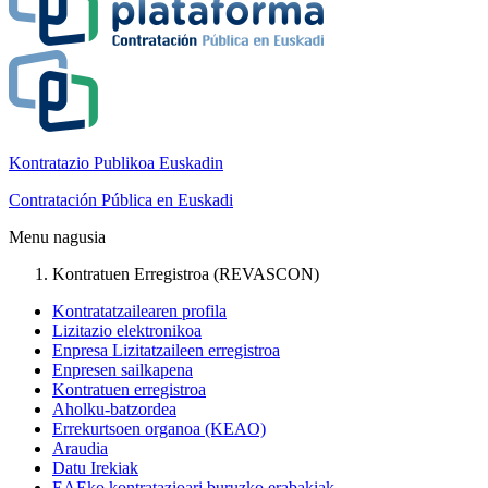
Kontratazio Publikoa Euskadin
Contratación Pública en Euskadi
Menu nagusia
Kontratuen Erregistroa (REVASCON)
Kontratatzailearen profila
Lizitazio elektronikoa
Enpresa Lizitatzaileen erregistroa
Enpresen sailkapena
Kontratuen erregistroa
Aholku-batzordea
Errekurtsoen organoa (KEAO)
Araudia
Datu Irekiak
EAEko kontratazioari buruzko erabakiak