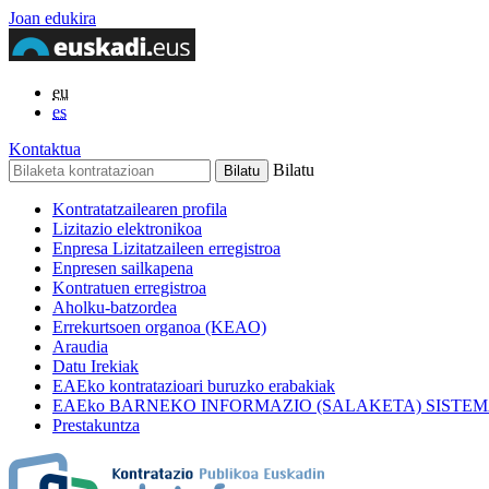
Joan edukira
eu
es
Kontaktua
Bilatu
Kontratatzailearen profila
Lizitazio elektronikoa
Enpresa Lizitatzaileen erregistroa
Enpresen sailkapena
Kontratuen erregistroa
Aholku-batzordea
Errekurtsoen organoa (KEAO)
Araudia
Datu Irekiak
EAEko kontratazioari buruzko erabakiak
EAEko BARNEKO INFORMAZIO (SALAKETA) SISTE
Prestakuntza