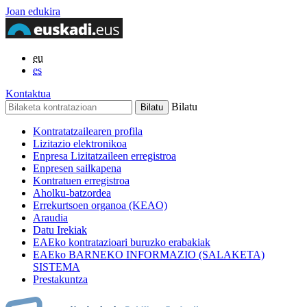
Joan edukira
eu
es
Kontaktua
Bilatu
Kontratatzailearen profila
Lizitazio elektronikoa
Enpresa Lizitatzaileen erregistroa
Enpresen sailkapena
Kontratuen erregistroa
Aholku-batzordea
Errekurtsoen organoa (KEAO)
Araudia
Datu Irekiak
EAEko kontratazioari buruzko erabakiak
EAEko BARNEKO INFORMAZIO (SALAKETA)
SISTEMA
Prestakuntza