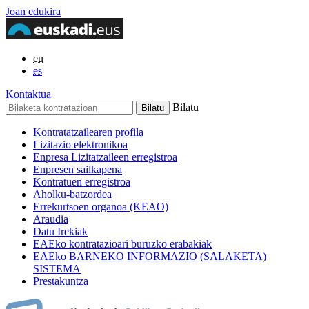
Joan edukira
eu
es
Kontaktua
Bilatu
Kontratatzailearen profila
Lizitazio elektronikoa
Enpresa Lizitatzaileen erregistroa
Enpresen sailkapena
Kontratuen erregistroa
Aholku-batzordea
Errekurtsoen organoa (KEAO)
Araudia
Datu Irekiak
EAEko kontratazioari buruzko erabakiak
EAEko BARNEKO INFORMAZIO (SALAKETA)
SISTEMA
Prestakuntza