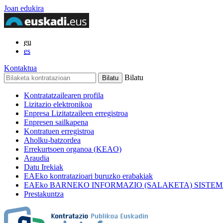
Joan edukira
eu
es
Kontaktua
Bilatu
Kontratatzailearen profila
Lizitazio elektronikoa
Enpresa Lizitatzaileen erregistroa
Enpresen sailkapena
Kontratuen erregistroa
Aholku-batzordea
Errekurtsoen organoa (KEAO)
Araudia
Datu Irekiak
EAEko kontratazioari buruzko erabakiak
EAEko BARNEKO INFORMAZIO (SALAKETA) SISTE
Prestakuntza