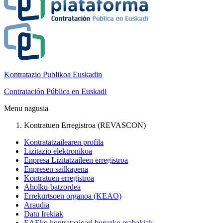
Kontratazio Publikoa Euskadin
Contratación Pública en Euskadi
Menu nagusia
Kontratuen Erregistroa (REVASCON)
Kontratatzailearen profila
Lizitazio elektronikoa
Enpresa Lizitatzaileen erregistroa
Enpresen sailkapena
Kontratuen erregistroa
Aholku-batzordea
Errekurtsoen organoa (KEAO)
Araudia
Datu Irekiak
EAEko kontratazioari buruzko erabakiak