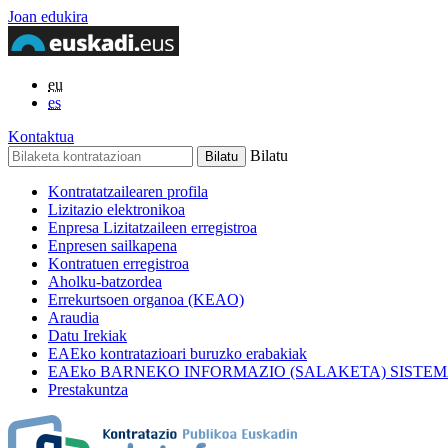
Joan edukira
eu
es
Kontaktua
Bilatu
Kontratatzailearen profila
Lizitazio elektronikoa
Enpresa Lizitatzaileen erregistroa
Enpresen sailkapena
Kontratuen erregistroa
Aholku-batzordea
Errekurtsoen organoa (KEAO)
Araudia
Datu Irekiak
EAEko kontratazioari buruzko erabakiak
EAEko BARNEKO INFORMAZIO (SALAKETA) SISTE
Prestakuntza