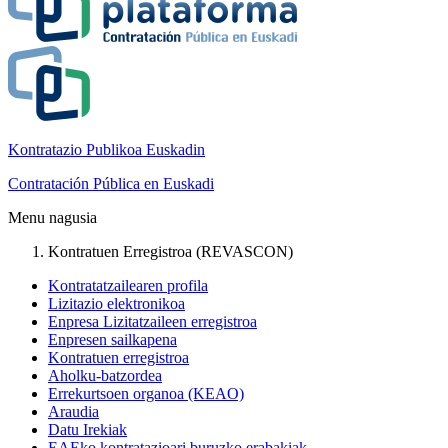
Kontratazio Publikoa Euskadin
Contratación Pública en Euskadi
Menu nagusia
Kontratuen Erregistroa (REVASCON)
Kontratatzailearen profila
Lizitazio elektronikoa
Enpresa Lizitatzaileen erregistroa
Enpresen sailkapena
Kontratuen erregistroa
Aholku-batzordea
Errekurtsoen organoa (KEAO)
Araudia
Datu Irekiak
EAEko kontratazioari buruzko erabakiak