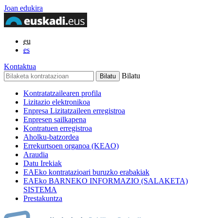
Joan edukira
eu
es
Kontaktua
Bilatu
Kontratatzailearen profila
Lizitazio elektronikoa
Enpresa Lizitatzaileen erregistroa
Enpresen sailkapena
Kontratuen erregistroa
Aholku-batzordea
Errekurtsoen organoa (KEAO)
Araudia
Datu Irekiak
EAEko kontratazioari buruzko erabakiak
EAEko BARNEKO INFORMAZIO (SALAKETA)
SISTEMA
Prestakuntza