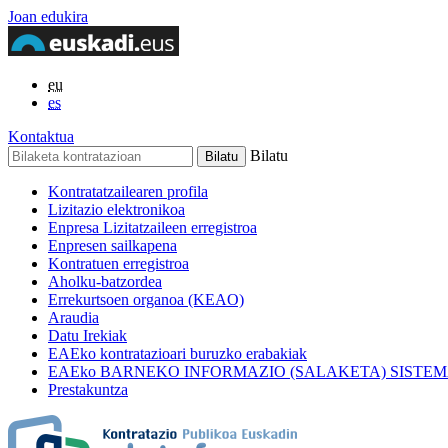
Joan edukira
eu
es
Kontaktua
Bilatu
Kontratatzailearen profila
Lizitazio elektronikoa
Enpresa Lizitatzaileen erregistroa
Enpresen sailkapena
Kontratuen erregistroa
Aholku-batzordea
Errekurtsoen organoa (KEAO)
Araudia
Datu Irekiak
EAEko kontratazioari buruzko erabakiak
EAEko BARNEKO INFORMAZIO (SALAKETA) SISTE
Prestakuntza