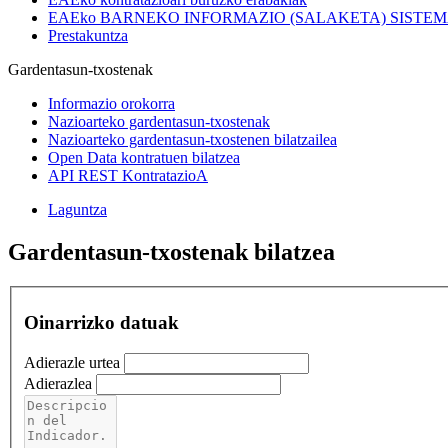
EAEko BARNEKO INFORMAZIO (SALAKETA) SISTE
Prestakuntza
Gardentasun-txostenak
Informazio orokorra
Nazioarteko gardentasun-txostenak
Nazioarteko gardentasun-txostenen bilatzailea
Open Data kontratuen bilatzea
API REST KontratazioA
Laguntza
Gardentasun-txostenak bilatzea
Oinarrizko datuak
Adierazle urtea
Adierazlea