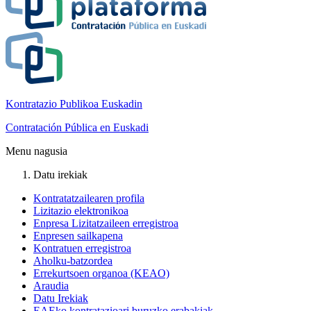
Kontratazio Publikoa Euskadin
Contratación Pública en Euskadi
Menu nagusia
Datu irekiak
Kontratatzailearen profila
Lizitazio elektronikoa
Enpresa Lizitatzaileen erregistroa
Enpresen sailkapena
Kontratuen erregistroa
Aholku-batzordea
Errekurtsoen organoa (KEAO)
Araudia
Datu Irekiak
EAEko kontratazioari buruzko erabakiak